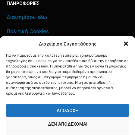
ΠΛΗΡΟΦΟΡΙΕΣ
Διαφημίσου εδώ
Πολιτική Cookies
Διαχείριση Συγκατάθεσης
Όροι Χρήσης
Για να παρέχουμε την καλύτερη εμπειρία, χρησιμοποιούμε
Πολιτική Απορρήτου
τεχνολογίες όπως cookies για την αποθήκευση ή/και την πρόσβαση σε
πληροφορίες συσκευών. Η συγκατάθεση για τις εν λόγω τεχνολογίες
θα μας επιτρέψει να επεξεργαστούμε δεδομένα προσωπικού
χαρακτήρα, όπως συμπεριφορά περιήγησης ή μοναδικά
αναγνωριστικά σε αυτόν τον ιστότοπο. Η μη συγκατάθεση ή η
ανάκληση της συγκατάθεσης, μπορεί να επηρεάσει αρνητικά
ΕΠΙΚΟΙΝΩΝΙΑ
ορισμένες λειτουργίες και δυνατότητες.
FACEBOOK
TWITTER
INSTAGRAM
YOUTUBE
ΑΠΟΔΟΧΉ
ΔΕΝ ΑΠΟΔΈΧΟΜΑΙ