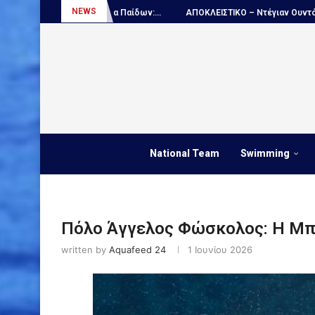
NEWS
α Παίδων:...
ΑΠΟΚΛΕΙΣΤΙΚΟ – Ντέγιαν Ουντόβιτσιτς...
Πόλο, Εθνι
National Team
Swimming
Πόλο Άγγελος Φώσκολος: Η Μπρ
written by
Aquafeed 24
1 Ιουνίου 2026