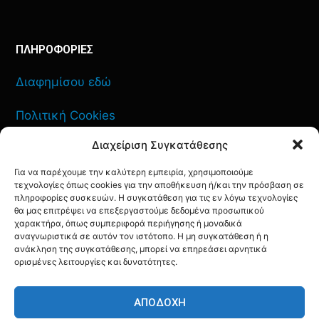
ΠΛΗΡΟΦΟΡΙΕΣ
Διαφημίσου εδώ
Πολιτική Cookies
Διαχείριση Συγκατάθεσης
Όροι Χρήσης
Για να παρέχουμε την καλύτερη εμπειρία, χρησιμοποιούμε
Πολιτική Απορρήτου
τεχνολογίες όπως cookies για την αποθήκευση ή/και την πρόσβαση σε
πληροφορίες συσκευών. Η συγκατάθεση για τις εν λόγω τεχνολογίες
θα μας επιτρέψει να επεξεργαστούμε δεδομένα προσωπικού
χαρακτήρα, όπως συμπεριφορά περιήγησης ή μοναδικά
αναγνωριστικά σε αυτόν τον ιστότοπο. Η μη συγκατάθεση ή η
ΕΠΙΚΟΙΝΩΝΙΑ
ανάκληση της συγκατάθεσης, μπορεί να επηρεάσει αρνητικά
ορισμένες λειτουργίες και δυνατότητες.
FACEBOOK
TWITTER
INSTAGRAM
YOUTUBE
ΑΠΟΔΟΧΉ