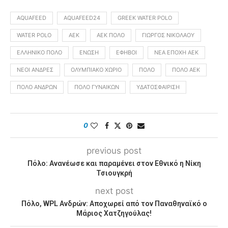
AQUAFEED
AQUAFEED24
GREEK WATER POLO
WATER POLO
ΑΕΚ
ΑΕΚ ΠΌΛΟ
ΓΙΏΡΓΟΣ ΝΙΚΟΛΆΟΥ
ΕΛΛΗΝΙΚΌ ΠΌΛΟ
ΈΝΩΣΗ
ΈΦΗΒΟΙ
ΝΈΑ ΕΠΟΧΉ ΑΕΚ
ΝΈΟΙ ΆΝΔΡΕΣ
ΟΛΥΜΠΙΑΚΌ ΧΩΡΙΌ
ΠΌΛΟ
ΠΌΛΟ ΑΕΚ
ΠΌΛΟ ΑΝΔΡΏΝ
ΠΌΛΟ ΓΥΝΑΙΚΏΝ
ΥΔΑΤΟΣΦΑΊΡΙΣΗ
0
previous post
Πόλο: Ανανέωσε και παραμένει στον Εθνικό η Νίκη
Τσιουγκρή
next post
Πόλο, WPL Ανδρών: Αποχωρεί από τον Παναθηναϊκό ο
Μάριος Χατζηγούλας!