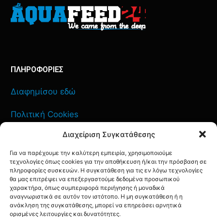
ΠΛΗΡΟΦΟΡΙΕΣ
Διαφημίσου εδώ
Πολιτική Cookies
Διαχείριση Συγκατάθεσης
Όροι Χρήσης
Για να παρέχουμε την καλύτερη εμπειρία, χρησιμοποιούμε
Πολιτική Απορρήτου
τεχνολογίες όπως cookies για την αποθήκευση ή/και την πρόσβαση σε
πληροφορίες συσκευών. Η συγκατάθεση για τις εν λόγω τεχνολογίες
θα μας επιτρέψει να επεξεργαστούμε δεδομένα προσωπικού
χαρακτήρα, όπως συμπεριφορά περιήγησης ή μοναδικά
αναγνωριστικά σε αυτόν τον ιστότοπο. Η μη συγκατάθεση ή η
ΕΠΙΚΟΙΝΩΝΙΑ
ανάκληση της συγκατάθεσης, μπορεί να επηρεάσει αρνητικά
ορισμένες λειτουργίες και δυνατότητες.