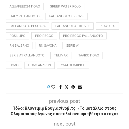
AQUAFEED24 ΠΌΛΟ
GREEK WATER POLO
ITALY PALLANUOTO
PALLANUOTO FIRENZE
PALLANUOTO PESCARA
PALLANUOTO TRIESTE
PLAYOFFS
POSILLIPO
PRO RECCO
PRO RECCO PALLANUOTO
RN SALERNO
RN SAVONA
SERIE A1
SERIE A1 PALLANUOTO
TELIMAR
ΙΤΑΛΙΚΌ ΠΌΛΟ
ΠΌΛΟ
ΠΌΛΟ ΑΝΔΡΏΝ
ΥΔΑΤΟΣΦΑΊΡΙΣΗ
0
previous post
Πόλο: Βλαντιμιρ Βουγιασίνοβιτς: «Το μετάλλιο στους
Ολυμπιακούς Αγώνες αποτελεί αναμφισβήτητο στόχο»
next post