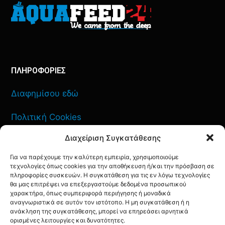
ΠΛΗΡΟΦΟΡΙΕΣ
Διαφημίσου εδώ
Πολιτική Cookies
Διαχείριση Συγκατάθεσης
Όροι Χρήσης
Για να παρέχουμε την καλύτερη εμπειρία, χρησιμοποιούμε
Πολιτική Απορρήτου
τεχνολογίες όπως cookies για την αποθήκευση ή/και την πρόσβαση σε
πληροφορίες συσκευών. Η συγκατάθεση για τις εν λόγω τεχνολογίες
θα μας επιτρέψει να επεξεργαστούμε δεδομένα προσωπικού
χαρακτήρα, όπως συμπεριφορά περιήγησης ή μοναδικά
αναγνωριστικά σε αυτόν τον ιστότοπο. Η μη συγκατάθεση ή η
ΕΠΙΚΟΙΝΩΝΙΑ
ανάκληση της συγκατάθεσης, μπορεί να επηρεάσει αρνητικά
ορισμένες λειτουργίες και δυνατότητες.