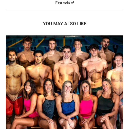
Ετσενίκε!
YOU MAY ALSO LIKE