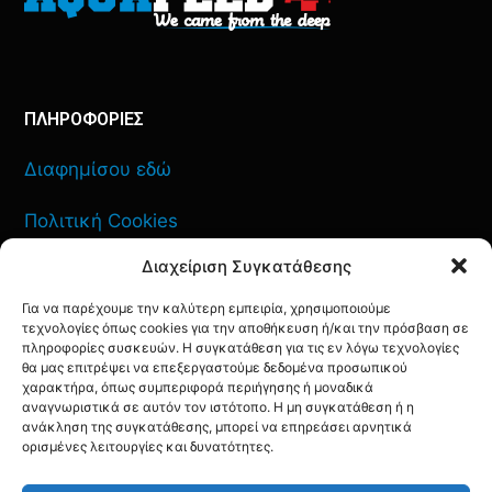
ΠΛΗΡΟΦΟΡΙΕΣ
Διαφημίσου εδώ
Πολιτική Cookies
Διαχείριση Συγκατάθεσης
Όροι Χρήσης
Για να παρέχουμε την καλύτερη εμπειρία, χρησιμοποιούμε
Πολιτική Απορρήτου
τεχνολογίες όπως cookies για την αποθήκευση ή/και την πρόσβαση σε
πληροφορίες συσκευών. Η συγκατάθεση για τις εν λόγω τεχνολογίες
θα μας επιτρέψει να επεξεργαστούμε δεδομένα προσωπικού
χαρακτήρα, όπως συμπεριφορά περιήγησης ή μοναδικά
αναγνωριστικά σε αυτόν τον ιστότοπο. Η μη συγκατάθεση ή η
ΕΠΙΚΟΙΝΩΝΙΑ
ανάκληση της συγκατάθεσης, μπορεί να επηρεάσει αρνητικά
ορισμένες λειτουργίες και δυνατότητες.
FACEBOOK
TWITTER