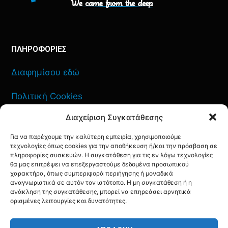
ΠΛΗΡΟΦΟΡΙΕΣ
Διαφημίσου εδώ
Πολιτική Cookies
Διαχείριση Συγκατάθεσης
Όροι Χρήσης
Για να παρέχουμε την καλύτερη εμπειρία, χρησιμοποιούμε
Πολιτική Απορρήτου
τεχνολογίες όπως cookies για την αποθήκευση ή/και την πρόσβαση σε
πληροφορίες συσκευών. Η συγκατάθεση για τις εν λόγω τεχνολογίες
θα μας επιτρέψει να επεξεργαστούμε δεδομένα προσωπικού
χαρακτήρα, όπως συμπεριφορά περιήγησης ή μοναδικά
αναγνωριστικά σε αυτόν τον ιστότοπο. Η μη συγκατάθεση ή η
ανάκληση της συγκατάθεσης, μπορεί να επηρεάσει αρνητικά
ΕΠΙΚΟΙΝΩΝΙΑ
ορισμένες λειτουργίες και δυνατότητες.
FACEBOOK
TWITTER