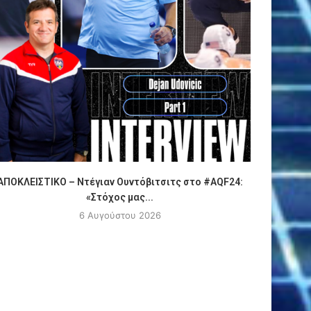
ΑΠΟΚΛΕΙΣΤΙΚΟ – Ντέγιαν Ουντόβιτσιτς στο #AQF24:
Πόλο
«Στόχος μας...
6 Αυγούστου 2026