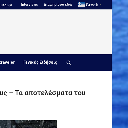
Greek
Interviews
Διαφημίσου εδώ
.
Πόλο, Ευρωπαϊκό Πρωτάθλημα Νέων...
Πόλο, Παγκόσμιο Πρωτάθ
▼
traveler
Γενικές Ειδήσεις
ους – Τα αποτελέσματα του