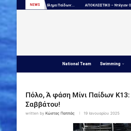
NEWS
μιο πρωτάθλημα Παίδων:...
ΑΠΟΚΛΕΙΣΤΙΚΟ – Ντέγιαν Ουντόβιτσιτς...
National Team
Swimming
Πόλο, Ά φάση Μίνι Παίδων Κ13:
Σαββάτου!
written by
Κώστας Παππάς
19 Ιανουαρίου 2025