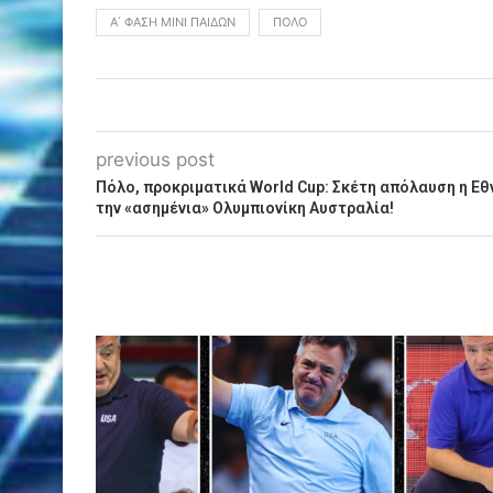
Α΄ ΦΆΣΗ ΜΊΝΙ ΠΑΊΔΩΝ
ΠΌΛΟ
previous post
Πόλο, προκριματικά World Cup: Σκέτη απόλαυση η Εθν
την «ασημένια» Ολυμπιονίκη Αυστραλία!