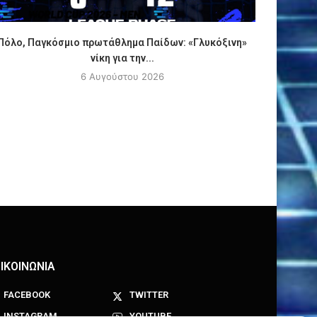
Πόλο, Παγκόσμιο πρωτάθλημα Παίδων: «Γλυκόξινη»
ΑΠΟΚΛΕΙ
νίκη για την...
6 Αυγούστου 2026
ΙΚΟΙΝΩΝΙΑ
FACEBOOK
TWITTER
INSTAGRAM
YOUTUBE