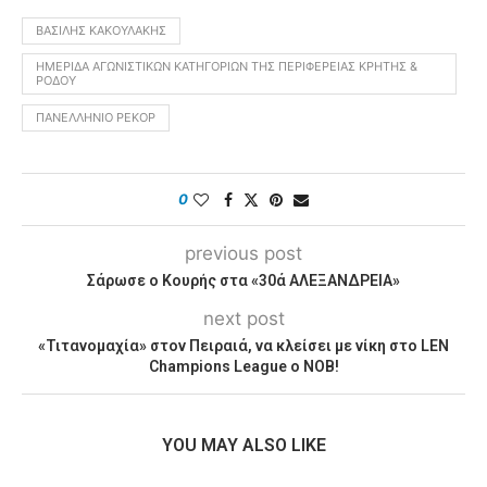
ΒΑΣΊΛΗΣ ΚΑΚΟΥΛΆΚΗΣ
ΗΜΕΡΊΔΑ ΑΓΩΝΙΣΤΙΚΏΝ ΚΑΤΗΓΟΡΙΏΝ ΤΗΣ ΠΕΡΙΦΈΡΕΙΑΣ ΚΡΉΤΗΣ &
ΡΌΔΟΥ
ΠΑΝΕΛΛΉΝΙΟ ΡΕΚΌΡ
0
previous post
Σάρωσε ο Κουρής στα «30ά ΑΛΕΞΑΝΔΡΕΙΑ»
next post
«Τιτανομαχία» στον Πειραιά, να κλείσει με νίκη στο LEN
Champions League ο ΝΟΒ!
YOU MAY ALSO LIKE