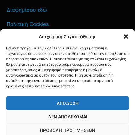
Διαφημίσου εδώ
Πολιτική Cookies
Διαχείριση Συγκατάθεσης
Όροι Χρήσης
Για να παρέχουμε την καλύτερη εμπειρία, χρησιμοποιούμε
Πολιτική Απορρήτου
τεχνολογίες όπως cookies για την αποθήκευση ή/και την πρόσβαση σε
πληροφορίες συσκευών. Η συγκατάθεση για τις εν λόγω τεχνολογίες
θα μας επιτρέψει να επεξεργαστούμε δεδομένα προσωπικού
χαρακτήρα, όπως συμπεριφορά περιήγησης ή μοναδικά
αναγνωριστικά σε αυτόν τον ιστότοπο. Η μη συγκατάθεση ή η
ΕΠΙΚΟΙΝΩΝΙΑ
ανάκληση της συγκατάθεσης, μπορεί να επηρεάσει αρνητικά
ορισμένες λειτουργίες και δυνατότητες.
FACEBOOK
TWITTER
INSTAGRAM
YOUTUBE
ΑΠΟΔΟΧΉ
ΔΕΝ ΑΠΟΔΈΧΟΜΑΙ
ΠΡΟΒΟΛΉ ΠΡΟΤΙΜΉΣΕΩΝ