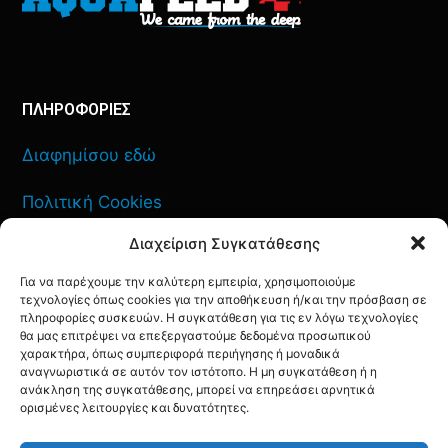
ΠΛΗΡΟΦΟΡΙΕΣ
Διαφημίσου εδώ
Πολιτική Cookies
Διαχείριση Συγκατάθεσης
Όροι Χρήσης
Για να παρέχουμε την καλύτερη εμπειρία, χρησιμοποιούμε
Πολιτική Απορρήτου
τεχνολογίες όπως cookies για την αποθήκευση ή/και την πρόσβαση σε
πληροφορίες συσκευών. Η συγκατάθεση για τις εν λόγω τεχνολογίες
θα μας επιτρέψει να επεξεργαστούμε δεδομένα προσωπικού
χαρακτήρα, όπως συμπεριφορά περιήγησης ή μοναδικά
αναγνωριστικά σε αυτόν τον ιστότοπο. Η μη συγκατάθεση ή η
ανάκληση της συγκατάθεσης, μπορεί να επηρεάσει αρνητικά
ΕΠΙΚΟΙΝΩΝΙΑ
ορισμένες λειτουργίες και δυνατότητες.
FACEBOOK
TWITTER