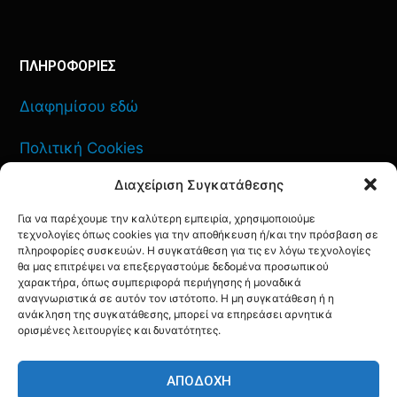
ΠΛΗΡΟΦΟΡΙΕΣ
Διαφημίσου εδώ
Πολιτική Cookies
Διαχείριση Συγκατάθεσης
Όροι Χρήσης
Για να παρέχουμε την καλύτερη εμπειρία, χρησιμοποιούμε
Πολιτική Απορρήτου
τεχνολογίες όπως cookies για την αποθήκευση ή/και την πρόσβαση σε
πληροφορίες συσκευών. Η συγκατάθεση για τις εν λόγω τεχνολογίες
θα μας επιτρέψει να επεξεργαστούμε δεδομένα προσωπικού
χαρακτήρα, όπως συμπεριφορά περιήγησης ή μοναδικά
αναγνωριστικά σε αυτόν τον ιστότοπο. Η μη συγκατάθεση ή η
ΕΠΙΚΟΙΝΩΝΙΑ
ανάκληση της συγκατάθεσης, μπορεί να επηρεάσει αρνητικά
ορισμένες λειτουργίες και δυνατότητες.
FACEBOOK
TWITTER
INSTAGRAM
YOUTUBE
ΑΠΟΔΟΧΉ