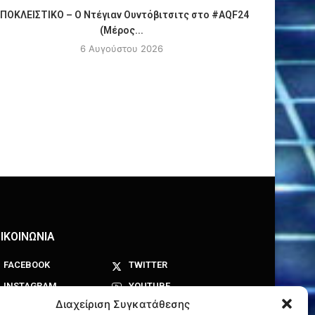
ΠΟΚΛΕΙΣΤΙΚΟ – Ο Ντέγιαν Ουντόβιτσιτς στο #AQF24
Πόλο, Π
(Μέρος...
6 Αυγούστου 2026
ΙΚΟΙΝΩΝΙΑ
FACEBOOK
TWITTER
INSTAGRAM
YOUTUBE
Διαχείριση Συγκατάθεσης