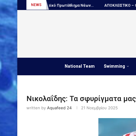
NEWS
όλο, Ευρωπαϊκό Πρωτάθλημα Νέων...
ΑΠΟΚΛΕΙΣΤΙΚΟ – Ο Ντέγιαν...
National Team
Swimming
Νικολαΐδης: Τα σφυρίγματα μας
written by
Aquafeed 24
21 Νοεμβρίου 2025