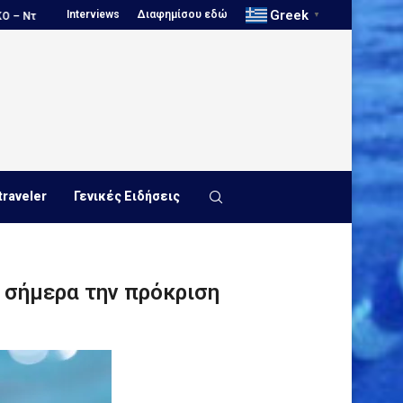
Greek
Interviews
Διαφημίσου εδώ
τόβιτσιτς...
Πόλο, Εθνική Νέων Ανδρών...
Πανιώνιος, Νίκος Κου
▼
traveler
Γενικές Ειδήσεις
 σήμερα την πρόκριση