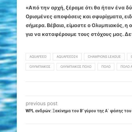
«Από την αρχή, ξέραμε ότι θα ήταν ένα δ
Ορισμένες αποφάσεις και σφυρίγματα, ει
σήμερα. Βέβαια, είμαστε ο Ολυμπιακός, η 
για να καταφέρουμε τους στόχους μας. Δεν
AQUAFEED
AQUAFEED24
CHAMPIONS LEAGUE
ΟΛΥΜΠΙΑΚΌΣ
ΟΛΥΜΠΙΑΚΌΣ ΠΌΛΟ
ΠΌΛΟ
ΠΌΛΟ 
previous post
WPL ανδρών: Ξεκίνημα του B’ γύρου της Α΄ φάσης τ