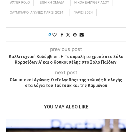
WATER POLO
ΕΘΝΙΚΉ ΟΜΆΔΑ
ΝΙΚΌΛ ΕΛΕΥΘΕΡΙΆΔΟΥ
ΟΛΥΜΠΙΑΚΟΊ ΑΓΏΝΕΣ ΠΑΡΊΣΙ 2024
ΠΑΡΊΣΙ 2024
0
previous post
Καλλιτεχνική Κολύμβηση: Η Τσαπραλή το χρυσό στο Σόλο
Κορασίδων Α’ και ο Κουκουσέλης στο Σόλο Παίδων!
next post
Ολυμπιακοί Αγώνες: Ο «Γολγοθάς» της τελικής διαλογής
στα λόγια του Τούτσακ και της Καμμένου
YOU MAY ALSO LIKE