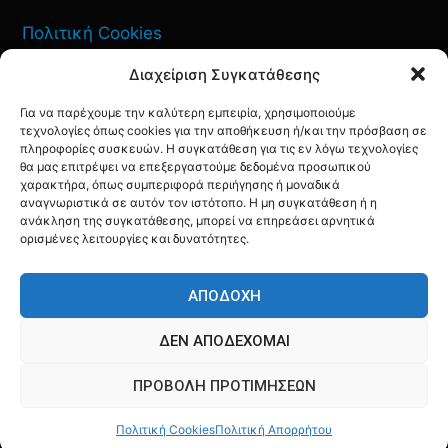
Πολιτική Cookies
Διαχείριση Συγκατάθεσης
Όροι Χρήσης
Για να παρέχουμε την καλύτερη εμπειρία, χρησιμοποιούμε
Πολιτική Απορρήτου
τεχνολογίες όπως cookies για την αποθήκευση ή/και την πρόσβαση σε
πληροφορίες συσκευών. Η συγκατάθεση για τις εν λόγω τεχνολογίες
θα μας επιτρέψει να επεξεργαστούμε δεδομένα προσωπικού
χαρακτήρα, όπως συμπεριφορά περιήγησης ή μοναδικά
αναγνωριστικά σε αυτόν τον ιστότοπο. Η μη συγκατάθεση ή η
ΕΠΙΚΟΙΝΩΝΙΑ
ανάκληση της συγκατάθεσης, μπορεί να επηρεάσει αρνητικά
ορισμένες λειτουργίες και δυνατότητες.
FACEBOOK
TWITTER
INSTAGRAM
YOUTUBE
ΑΠΟΔΟΧΉ
ΔΕΝ ΑΠΟΔΈΧΟΜΑΙ
ΠΡΟΒΟΛΉ ΠΡΟΤΙΜΉΣΕΩΝ
© AQF24 MEDIA
Πολιτική Cookies
Πολιτική Απορρήτου