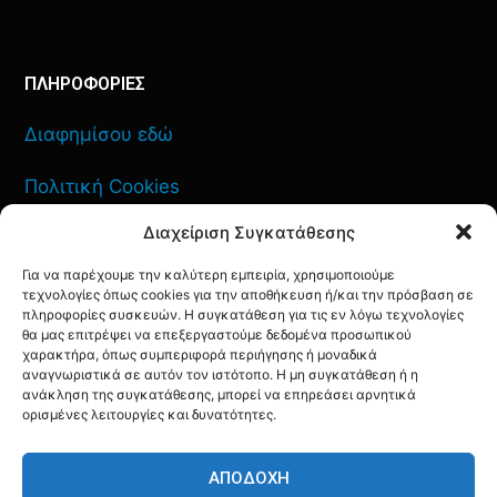
ΠΛΗΡΟΦΟΡΙΕΣ
Διαφημίσου εδώ
Πολιτική Cookies
Διαχείριση Συγκατάθεσης
Όροι Χρήσης
Για να παρέχουμε την καλύτερη εμπειρία, χρησιμοποιούμε
Πολιτική Απορρήτου
τεχνολογίες όπως cookies για την αποθήκευση ή/και την πρόσβαση σε
πληροφορίες συσκευών. Η συγκατάθεση για τις εν λόγω τεχνολογίες
θα μας επιτρέψει να επεξεργαστούμε δεδομένα προσωπικού
χαρακτήρα, όπως συμπεριφορά περιήγησης ή μοναδικά
αναγνωριστικά σε αυτόν τον ιστότοπο. Η μη συγκατάθεση ή η
ΕΠΙΚΟΙΝΩΝΙΑ
ανάκληση της συγκατάθεσης, μπορεί να επηρεάσει αρνητικά
ορισμένες λειτουργίες και δυνατότητες.
FACEBOOK
TWITTER
INSTAGRAM
YOUTUBE
ΑΠΟΔΟΧΉ