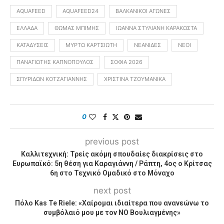
AQUAFEED
AQUAFEED24
ΒΑΛΚΑΝΙΚΟΊ ΑΓΏΝΕΣ
ΕΛΛΆΔΑ
ΘΩΜΆΣ ΜΠΊΜΗΣ
ΙΩΆΝΝΑ ΣΤΥΛΙΑΝΉ ΚΑΡΑΚΏΣΤΑ
ΚΑΤΑΔΎΣΕΙΣ
ΜΥΡΤΏ ΚΑΡΤΣΙΏΤΗ
ΝΕΆΝΙΔΕΣ
ΝΈΟΙ
ΠΑΝΑΓΙΏΤΗΣ ΚΑΠΝΌΠΟΥΛΟΣ
ΣΌΦΙΑ 2026
ΣΠΥΡΊΔΩΝ ΚΟΤΖΑΓΙΆΝΝΗΣ
ΧΡΙΣΤΊΝΑ ΤΖΟΥΜΑΝΊΚΑ
0
previous post
Καλλιτεχνική: Τρείς ακόμη σπουδαίες διακρίσεις στο
Ευρωπαϊκό: 5η θέση για Καραγιάννη / Ράπτη, 4ος ο Κρίτσας
6η στο Τεχνικό Ομαδικό στο Μόναχο
next post
Πόλο Kas Te Riele: «Χαίρομαι ιδιαίτερα που ανανεώνω το
συμβόλαιό μου με τον ΝΟ Βουλιαγμένης»