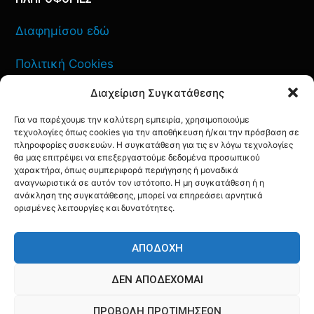
Διαφημίσου εδώ
Πολιτική Cookies
Διαχείριση Συγκατάθεσης
Όροι Χρήσης
Για να παρέχουμε την καλύτερη εμπειρία, χρησιμοποιούμε
Πολιτική Απορρήτου
τεχνολογίες όπως cookies για την αποθήκευση ή/και την πρόσβαση σε
πληροφορίες συσκευών. Η συγκατάθεση για τις εν λόγω τεχνολογίες
θα μας επιτρέψει να επεξεργαστούμε δεδομένα προσωπικού
χαρακτήρα, όπως συμπεριφορά περιήγησης ή μοναδικά
αναγνωριστικά σε αυτόν τον ιστότοπο. Η μη συγκατάθεση ή η
ανάκληση της συγκατάθεσης, μπορεί να επηρεάσει αρνητικά
ΕΠΙΚΟΙΝΩΝΙΑ
ορισμένες λειτουργίες και δυνατότητες.
FACEBOOK
TWITTER
INSTAGRAM
YOUTUBE
ΑΠΟΔΟΧΉ
ΔΕΝ ΑΠΟΔΈΧΟΜΑΙ
ΠΡΟΒΟΛΉ ΠΡΟΤΙΜΉΣΕΩΝ