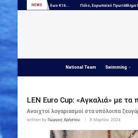
NEWS
ημα Παίδων Κ16:...
Πόλο, Ευρωπαϊκό Πρωτάθλημα Νέων...
ΑΠΟΚΛΕ
National Team
Swimming
LEN Euro Cup: «Αγκαλιά» με τα
Ανοιχτοί λογαριασμοί στα υπόλοιπα ζευγάρ
written by
Γιώργος Χρήστου
9 Μαρτίου 2024