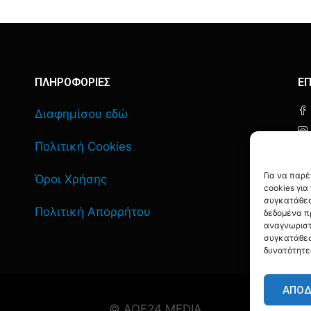
ΠΛΗΡΟΦΟΡΙΕΣ
ΕΠ
Διαφημίσου εδώ
Πολιτική Cookies
Για να παρ
Όροι Χρήσης
cookies γι
συγκατάθεσ
Πολιτική Απορρήτου
δεδομένα π
αναγνωριστ
συγκατάθεσ
δυνατότητε
ΑΠΟ
© AQF24 MEDIA