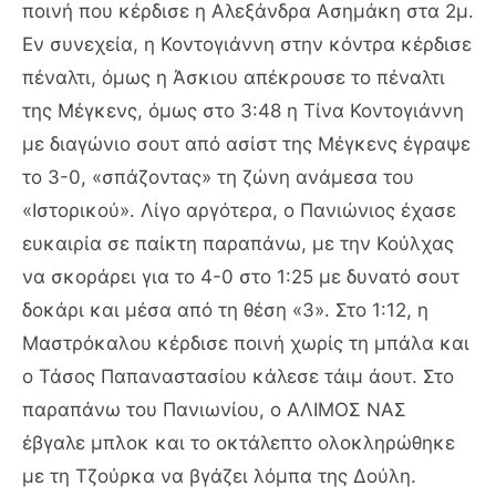
ποινή που κέρδισε η Αλεξάνδρα Ασημάκη στα 2μ.
Εν συνεχεία, η Κοντογιάννη στην κόντρα κέρδισε
πέναλτι, όμως η Άσκιου απέκρουσε το πέναλτι
της Μέγκενς, όμως στο 3:48 η Τίνα Κοντογιάννη
με διαγώνιο σουτ από ασίστ της Μέγκενς έγραψε
το 3-0, «σπάζοντας» τη ζώνη ανάμεσα του
«Ιστορικού». Λίγο αργότερα, ο Πανιώνιος έχασε
ευκαιρία σε παίκτη παραπάνω, με την Κούλχας
να σκοράρει για το 4-0 στο 1:25 με δυνατό σουτ
δοκάρι και μέσα από τη θέση «3». Στο 1:12, η
Μαστρόκαλου κέρδισε ποινή χωρίς τη μπάλα και
ο Τάσος Παπαναστασίου κάλεσε τάιμ άουτ. Στο
παραπάνω του Πανιωνίου, ο ΑΛΙΜΟΣ ΝΑΣ
έβγαλε μπλοκ και το οκτάλεπτο ολοκληρώθηκε
με τη Τζούρκα να βγάζει λόμπα της Δούλη.