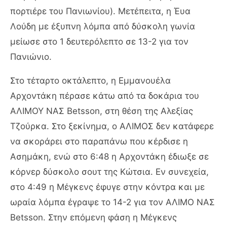
πορτιέρε του Πανιωνίου). Μετέπειτα, η Έυα
Λούδη με έξυπνη λόμπα από δύσκολη γωνία
μείωσε στο 1 δευτερόλεπτο σε 13-2 για τον
Πανιώνιο.
Στο τέταρτο οκτάλεπτο, η Εμμανουέλα
Αρχοντάκη πέρασε κάτω από τα δοκάρια του
ΑΛΙΜΟΥ ΝΑΣ Betsson, στη θέση της Αλεξίας
Τζούρκα. Στο ξεκίνημα, o AΛΙΜΟΣ δεν κατάφερε
να σκοράρει στο παραπάνω που κέρδισε η
Ασημάκη, ενώ στο 6:48 η Αρχοντάκη έδιωξε σε
κόρνερ δύσκολο σουτ της Κώτσια. Εν συνεχεία,
στο 4:49 η Μέγκενς έφυγε στην κόντρα και με
ωραία λόμπα έγραψε το 14-2 για τον ΑΛΙΜΟ ΝΑΣ
Betsson. Στην επόμενη φάση η Μέγκενς