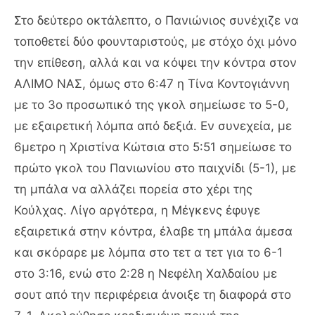
Στο δεύτερο οκτάλεπτο, ο Πανιώνιος συνέχιζε να
τοποθετεί δύο φουνταριστούς, με στόχο όχι μόνο
την επίθεση, αλλά και να κόψει την κόντρα στον
ΑΛΙΜΟ ΝΑΣ, όμως στο 6:47 η Τίνα Κοντογιάννη
με το 3ο προσωπικό της γκολ σημείωσε το 5-0,
με εξαιρετική λόμπα από δεξιά. Εν συνεχεία, με
6μετρο η Χριστίνα Κώτσια στο 5:51 σημείωσε το
πρώτο γκολ του Πανιωνίου στο παιχνίδι (5-1), με
τη μπάλα να αλλάζει πορεία στο χέρι της
Κούλχας. Λίγο αργότερα, η Μέγκενς έφυγε
εξαιρετικά στην κόντρα, έλαβε τη μπάλα άμεσα
και σκόραρε με λόμπα στο τετ α τετ για το 6-1
στο 3:16, ενώ στο 2:28 η Νεφέλη Χαλδαίου με
σουτ από την περιφέρεια άνοιξε τη διαφορά στο