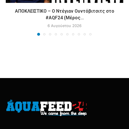
ΑΠΟΚΛΕΙΣΤΙΚΟ – Ο Ντέγιαν Ουντόβιτσιτς στο
#AQF24 (Μέρος...
6 Αυγούστου 2026