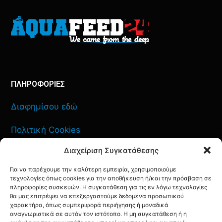
ΠΛΗΡΟΦΟΡΙΕΣ
Διαφημίσου εδώ
Πολιτική Cookies
Διαχείριση Συγκατάθεσης
Όροι Χρήσης
Για να παρέχουμε την καλύτερη εμπειρία, χρησιμοποιούμε
Πολιτική Απορρήτου
τεχνολογίες όπως cookies για την αποθήκευση ή/και την πρόσβαση σε
πληροφορίες συσκευών. Η συγκατάθεση για τις εν λόγω τεχνολογίες
θα μας επιτρέψει να επεξεργαστούμε δεδομένα προσωπικού
χαρακτήρα, όπως συμπεριφορά περιήγησης ή μοναδικά
αναγνωριστικά σε αυτόν τον ιστότοπο. Η μη συγκατάθεση ή η