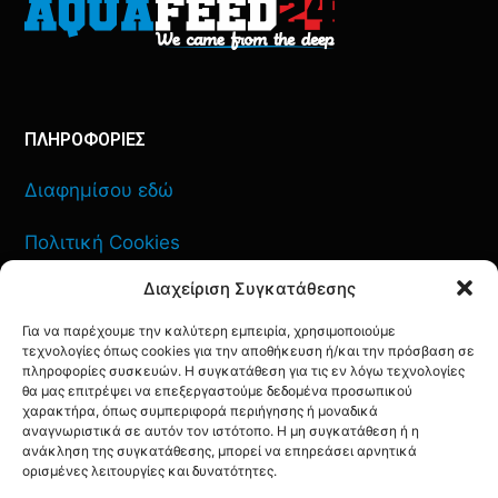
ΠΛΗΡΟΦΟΡΙΕΣ
Διαφημίσου εδώ
Πολιτική Cookies
Διαχείριση Συγκατάθεσης
Όροι Χρήσης
Για να παρέχουμε την καλύτερη εμπειρία, χρησιμοποιούμε
Πολιτική Απορρήτου
τεχνολογίες όπως cookies για την αποθήκευση ή/και την πρόσβαση σε
πληροφορίες συσκευών. Η συγκατάθεση για τις εν λόγω τεχνολογίες
θα μας επιτρέψει να επεξεργαστούμε δεδομένα προσωπικού
χαρακτήρα, όπως συμπεριφορά περιήγησης ή μοναδικά
αναγνωριστικά σε αυτόν τον ιστότοπο. Η μη συγκατάθεση ή η
ανάκληση της συγκατάθεσης, μπορεί να επηρεάσει αρνητικά
ΕΠΙΚΟΙΝΩΝΙΑ
ορισμένες λειτουργίες και δυνατότητες.
FACEBOOK
TWITTER