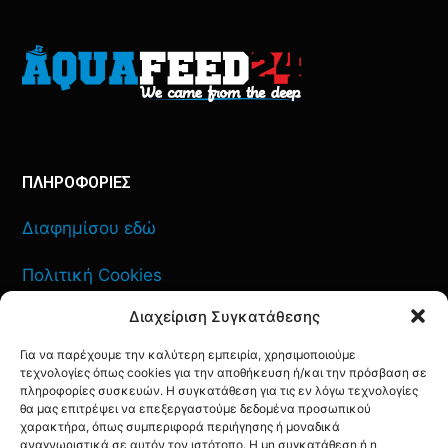
ΠΛΗΡΟΦΟΡΙΕΣ
Διαφημίσου εδώ
Πολιτική Cookies
Διαχείριση Συγκατάθεσης
Όροι Χρήσης
Για να παρέχουμε την καλύτερη εμπειρία, χρησιμοποιούμε
Πολιτική Απορρήτου
τεχνολογίες όπως cookies για την αποθήκευση ή/και την πρόσβαση σε
πληροφορίες συσκευών. Η συγκατάθεση για τις εν λόγω τεχνολογίες
θα μας επιτρέψει να επεξεργαστούμε δεδομένα προσωπικού
χαρακτήρα, όπως συμπεριφορά περιήγησης ή μοναδικά
αναγνωριστικά σε αυτόν τον ιστότοπο. Η μη συγκατάθεση ή η