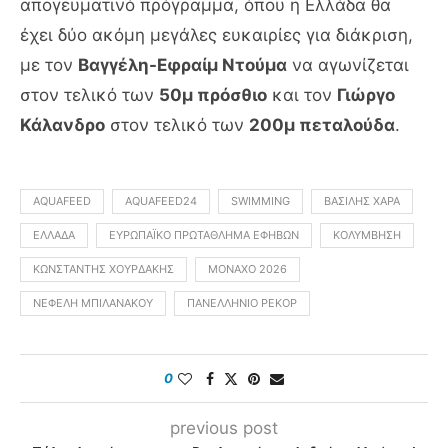
απογευματινό πρόγραμμα, όπου η Ελλάδα θα
έχει δύο ακόμη μεγάλες ευκαιρίες για διάκριση,
με τον
Βαγγέλη-Εφραίμ Ντούμα
να αγωνίζεται
στον τελικό των
50μ πρόσθιο
και τον
Γιώργο
Κάλανδρο
στον τελικό των
200μ πεταλούδα
.
AQUAFEED
AQUAFEED24
SWIMMING
ΒΑΣΊΛΗΣ ΧΆΡΑ
ΕΛΛΆΔΑ
ΕΥΡΩΠΑΪΚΌ ΠΡΩΤΆΘΛΗΜΑ ΕΦΉΒΩΝ
ΚΟΛΎΜΒΗΣΗ
ΚΩΝΣΤΑΝΤΉΣ ΧΟΥΡΔΆΚΗΣ
ΜΌΝΑΧΟ 2026
ΝΕΦΈΛΗ ΜΠΙΛΑΝΆΚΟΥ
ΠΑΝΕΛΛΉΝΙΟ ΡΕΚΌΡ
0
previous post