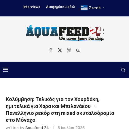
Interviews
Διαφημίσου εδώ
Greek
▼
Κολύμβηση: Τελικός για τον Χουρδάκη,
ημιτελικά για Χάρα και Μπιλανάκου –
Πανελλήνιο ρεκόρ στη mixed σκυταλοδρομία
στο Μόναχο
written by
Aquafeed 24
8 Ιουλίου 2026