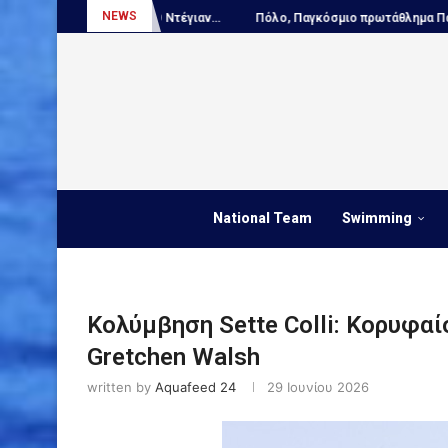
NEWS
ΙΚΟ – Ο Ντέγιαν...
Πόλο, Παγκόσμιο πρωτάθλημα Παίδων:...
ΑΠΟΚΛ
National Team
Swimming
Κολύμβηση Sette Colli: Κορυφα
Gretchen Walsh
written by
Aquafeed 24
29 Ιουνίου 2026