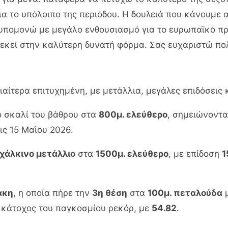
ια το υπόλοιπο της περιόδου. Η δουλειά που κάνουμε 
υπομονώ με μεγάλο ενθουσιασμό για το ευρωπαϊκό πρω
εκεί στην καλύτερη δυνατή φόρμα. Σας ευχαριστώ πολ
διαίτερα επιτυχημένη, με μετάλλια, μεγάλες επιδόσεις
 σκαλί του βάθρου στα
800μ. ελεύθερο
, σημειώνοντ
ις 15 Μαΐου 2026.
χάλκινο μετάλλιο
στα
1500μ. ελεύθερο
, με επίδοση
1
άκη
, η οποία πήρε την
3η θέση
στα
100μ. πεταλούδα
μ
, κάτοχος του παγκοσμίου ρεκόρ, με
54.82
.