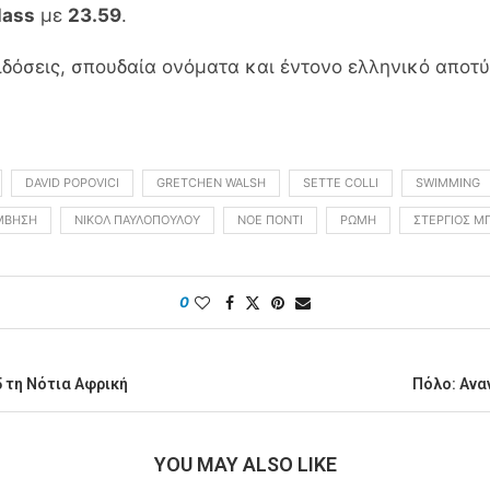
lass
με
23.59
.
πιδόσεις, σπουδαία ονόματα και έντονο ελληνικό απο
DAVID POPOVICI
GRETCHEN WALSH
SETTE COLLI
SWIMMING
ΜΒΗΣΗ
ΝΙΚΌΛ ΠΑΥΛΟΠΟΎΛΟΥ
ΝΌΕ ΠΌΝΤΙ
ΡΏΜΗ
ΣΤΈΡΓΙΟΣ Μ
0
5 τη Νότια Αφρική
Πόλο: Ανα
YOU MAY ALSO LIKE