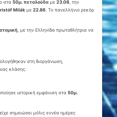
ιο στα
50μ. πεταλούδα
με
23.08
, την
ristóf Milák
με
22.86
. Το πανελλήνιο ρεκόρ
 ατομική
, με την Ελληνίδα πρωταθλήτρια να
ολογήθηκαν στη διοργάνωση,
μιας κλάσης.
οποίησε ιστορική εμφάνιση στα
50μ.
είχε σημειώσει μόλις εννέα ημέρες