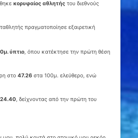
χθηκε
κορυφαίος αθλητής
του διεθνούς
ωταθλητής πραγματοποίησε εξαιρετική
0μ. ύπτιο
, όπου κατέκτησε την πρώτη θέση
άρη στο
47.26
στα 100μ. ελεύθερο, ενώ
24.40
, δείχνοντας από την πρώτη του
 μου, πολύ κοντά στο ατομικό μου ρεκόρ,