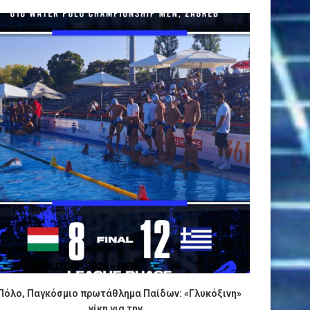
Πόλο, Παγκόσμιο πρωτάθλημα Παίδων: «Γλυκόξινη»
ΑΠΟΚΛΕΙ
νίκη για την...