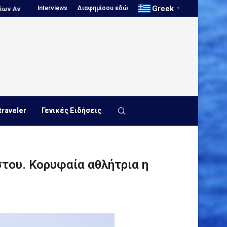
Greek
Interviews
Διαφημίσου εδώ
Πανιώνιος, Νίκος Κουτουβάκης στο...
Πόλο, Ευρωπαϊκό Πρωτάθλημα Ν
▼
traveler
Γενικές Ειδήσεις
του. Κορυφαία αθλήτρια η