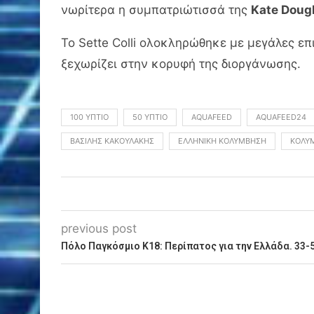
νωρίτερα η συμπατριώτισσά της
Kate Doug
Το Sette Colli ολοκληρώθηκε με μεγάλες ε
ξεχωρίζει στην κορυφή της διοργάνωσης.
100 ΎΠΤΙΟ
50 ΎΠΤΙΟ
AQUAFEED
AQUAFEED24
ΒΑΣΊΛΗΣ ΚΑΚΟΥΛΆΚΗΣ
ΕΛΛΗΝΙΚΉ ΚΟΛΎΜΒΗΣΗ
ΚΟΛΎ
previous post
Πόλο Παγκόσμιο Κ18: Περίπατος για την Ελλάδα. 33-