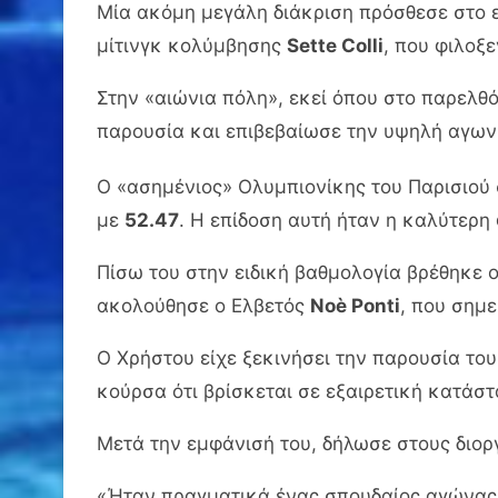
Μία ακόμη μεγάλη διάκριση πρόσθεσε στο 
μίτινγκ κολύμβησης
Sette Colli
, που φιλοξ
Στην «αιώνια πόλη», εκεί όπου στο παρελθ
παρουσία και επιβεβαίωσε την υψηλή αγων
Ο «ασημένιος» Ολυμπιονίκης του Παρισιο
με
52.47
. Η επίδοση αυτή ήταν η καλύτερη 
Πίσω του στην ειδική βαθμολογία βρέθηκε 
ακολούθησε ο Ελβετός
Noè Ponti
, που σημ
Ο Χρήστου είχε ξεκινήσει την παρουσία το
κούρσα ότι βρίσκεται σε εξαιρετική κατάστ
Μετά την εμφάνισή του, δήλωσε στους διορ
«Ήταν πραγματικά ένας σπουδαίος αγώνας 