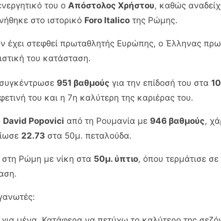
ενεργητικό του ο
Απόστολος Χρήστου
, καθώς αναδεί
ενήθηκε στο ιστορικό
Foro Italico
της Ρώμης.
όν έχει στεφθεί πρωταθλητής Ευρώπης, ο Έλληνας πρ
ιστική του κατάσταση.
ύ συγκέντρωσε
951 βαθμούς
για την επίδοσή του στα
10
φετινή του και η 7η καλύτερη της καριέρας του.
ο
David Popovici
από τη Ρουμανία με
946 βαθμούς
, χ
είωσε
22.73
στα 50μ. πεταλούδα.
υ στη Ρώμη με νίκη στα
50μ. ύπτιο
, όπου τερμάτισε σε
αση.
γανωτές:
για μένα. Κατάφερα να πετύχω το καλύτερο της σεζόν