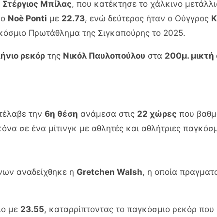
ο
Στέργιος Μπίλας
, που κατέκτησε το χάλκινο μετάλλ
 ο
Noè Ponti
με
22.73
, ενώ δεύτερος ήταν ο Ούγγρος
K
γκόσμιο Πρωτάθλημα της Σιγκαπούρης το 2025.
ήνιο ρεκόρ
της
Νικόλ Παυλοπούλου
στα
200μ. μικτή
ατέλαβε την
6η θέση
ανάμεσα στις
22 χώρες
που βαθμ
κόνα σε ένα μίτινγκ με αθλητές και αθλήτριες παγκόσ
ώνων αναδείχθηκε η
Gretchen Walsh
, η οποία πραγματ
ιο με
23.55
, καταρρίπτοντας το παγκόσμιο ρεκόρ που 