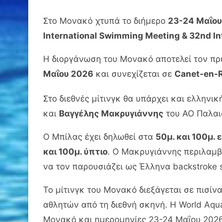
Στο Μονακό χτυπά το διήμερο
23-24 Μαΐου
International Swimming Meeting & 32nd I
Η διοργάνωση του Μονακό αποτελεί τον πρ
Μαΐου 2026
και συνεχίζεται σε
Canet-en-R
Στο διεθνές μίτινγκ θα υπάρχει και ελλην
και
Βαγγέλης Μακρυγιάννης
του ΑΟ Παλαι
Ο Μπίλας έχει δηλωθεί στα
50μ. και 100μ. 
και 100μ. ύπτιο
. Ο Μακρυγιάννης περιλαμβ
να τον παρουσιάζει ως Έλληνα backstroke s
Το μίτινγκ του Μονακό διεξάγεται σε πισίν
αθλητών από τη διεθνή σκηνή. Η World Aqu
Μονακό και ημερομηνίες 23-24 Μαΐου 2026