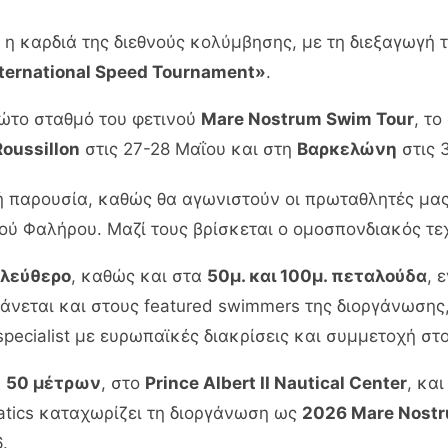
η καρδιά της διεθνούς κολύμβησης, με τη διεξαγωγή 
nternational Speed Tournament»
.
ώτο σταθμό του φετινού
Mare Nostrum Swim Tour
, το
oussillon
στις 27-28 Μαΐου και στη
Βαρκελώνη
στις 
ική παρουσία, καθώς θα αγωνιστούν οι πρωταθλητές μα
ού Φαλήρου. Μαζί τους βρίσκεται ο ομοσπονδιακός τ
ελεύθερο
, καθώς και στα
50μ. και 100μ. πεταλούδα
, 
άνεται και στους featured swimmers της διοργάνωσης,
pecialist με ευρωπαϊκές διακρίσεις και συμμετοχή στ
α
50 μέτρων
, στο
Prince Albert II Nautical Center
, κα
atics καταχωρίζει τη διοργάνωση ως
2026 Mare Nost
.