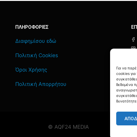
ΠΛΗΡΟΦΟΡΙΕΣ
ΕΠ
Διαφημίσου εδώ
Πολιτική Cookies
Για να παρ
Όροι Χρήσης
cookies γι
συγκατάθεσ
Πολιτική Απορρήτου
δεδομένα π
αναγνωριστ
συγκατάθεσ
δυνατότητε
ΑΠΟ
© AQF24 MEDIA