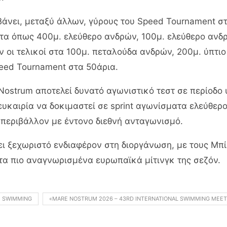
νει, μεταξύ άλλων, γύρους του Speed Tournament στα
ατα όπως 400μ. ελεύθερο ανδρών, 100μ. ελεύθερο ανδ
 οι τελικοί στα 100μ. πεταλούδα ανδρών, 200μ. ύπτιο
peed Tournament στα 50άρια.
 Nostrum αποτελεί δυνατό αγωνιστικό τεστ σε περίοδ
ευκαιρία να δοκιμαστεί σε sprint αγωνίσματα ελεύθερ
 περιβάλλον με έντονο διεθνή ανταγωνισμό.
ι ξεχωριστό ενδιαφέρον στη διοργάνωση, με τους Μπί
τα πιο αναγνωρισμένα ευρωπαϊκά μίτινγκ της σεζόν.
SWIMMING
«MARE NOSTRUM 2026 – 43RD INTERNATIONAL SWIMMING MEET