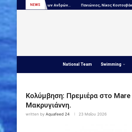
NEWS
Εθνική Νέων Ανδρών...
Πανιώνιος, Νίκος Κουτουβάκης στο...
Πόλ
National Team
Swimming
Κολύμβηση: Πρεμιέρα στο Mare 
Μακρυγιάννη.
written by
Aquafeed 24
23 Μαΐου 2026