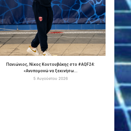
Πανιώνιος, Νίκος Κουτουβάκης στο #AQF24:
Πόλο, 
«Ανυπομονώ να ξεκινήσω...
5 Αυγούστου 2026