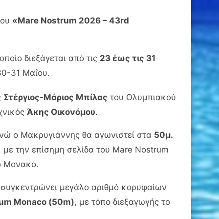
του
«Mare Nostrum 2026 – 43rd
 οποίο διεξάγεται από τις
23 έως τις 31
30-31 Μαΐου.
ς
Στέργιος-Μάριος Μπίλας
του Ολυμπιακού
εχνικός
Άκης Οικονόμου
.
ενώ ο Μακρυγιάννης θα αγωνιστεί στα
50μ.
 με την επίσημη σελίδα του Mare Nostrum
ο Μονακό.
ι συγκεντρώνει μεγάλο αριθμό κορυφαίων
rum Monaco (50m)
, με τόπο διεξαγωγής το