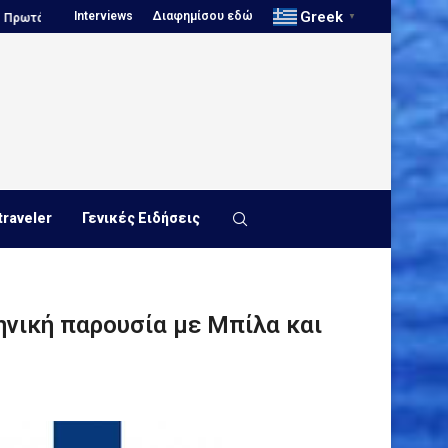
Greek
Interviews
Διαφημίσου εδώ
ων...
Πόλο, Κώστας Πασλής: «Επενδύουμε...
Παγκόσμιο πρωτάθλη
▼
traveler
Γενικές Ειδήσεις
νική παρουσία με Μπίλα και