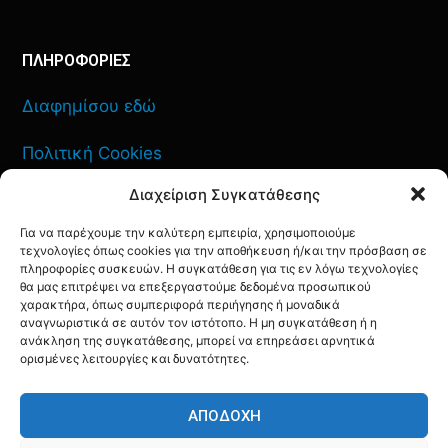
ΠΛΗΡΟΦΟΡΙΕΣ
Διαφημίσου εδώ
Πολιτική Cookies
Διαχείριση Συγκατάθεσης
Όροι Χρήσης
Για να παρέχουμε την καλύτερη εμπειρία, χρησιμοποιούμε
Πολιτική Απορρήτου
τεχνολογίες όπως cookies για την αποθήκευση ή/και την πρόσβαση σε
πληροφορίες συσκευών. Η συγκατάθεση για τις εν λόγω τεχνολογίες
θα μας επιτρέψει να επεξεργαστούμε δεδομένα προσωπικού
χαρακτήρα, όπως συμπεριφορά περιήγησης ή μοναδικά
αναγνωριστικά σε αυτόν τον ιστότοπο. Η μη συγκατάθεση ή η
ανάκληση της συγκατάθεσης, μπορεί να επηρεάσει αρνητικά
ΕΠΙΚΟΙΝΩΝΙΑ
ορισμένες λειτουργίες και δυνατότητες.
FACEBOOK
TWITTER
INSTAGRAM
YOUTUBE
ΑΠΟΔΟΧΉ