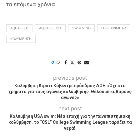
τα επόμενα χρόνια.
AQUAFEED
AQUAFEED24
SWIMMING
ΓΈΡΕ ΧΡΊΜΠΑΡ
ΚΟΛΎΜΒΗΣΗ
0
previous post
Κολύμβηση Κίρστι Κόβεντρι πρόεδρος ΔΟΕ: «Όχι στα
χρήματα για τους αγώνες κολύμβησης. Θέλουμε καθαρούς
αγώνες»
next post
Κολύμβηση USA swim: Νέα εποχή για την πανεπιστημιακή
κολύμβηση. το “CSL” College Swimming League ταράζει τα
νερά!