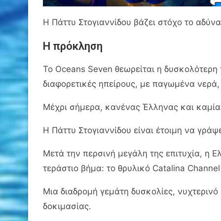
Η Πάττυ Στογιαννίδου βάζει στόχο το αδύνα
Η πρόκληση
Το Oceans Seven θεωρείται η δυσκολότερη
διαφορετικές ηπείρους, με παγωμένα νερά,
Μέχρι σήμερα, κανένας Έλληνας και καμία 
Η Πάττυ Στογιαννίδου είναι έτοιμη να γράψε
Μετά την περσινή μεγάλη της επιτυχία, η Ε
τεράστιο βήμα: το θρυλικό Catalina Channe
Μια διαδρομή γεμάτη δυσκολίες, νυχτερινό
δοκιμασίας.