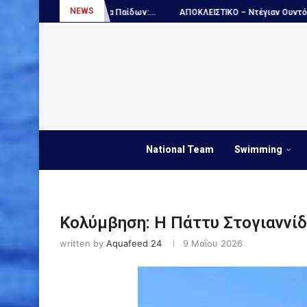
NEWS
ημα Παίδων:...
ΑΠΟΚΛΕΙΣΤΙΚΟ – Ντέγιαν Ουντόβιτσιτς...
Πόλο, Ε
National Team
Swimming
Κολύμβηση: Η Πάττυ Στογιαννίδ
written by
Aquafeed 24
9 Μαΐου 2026