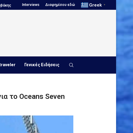
Greek
Interviews
Διαφημίσου εδώ
, Ευρωπαϊκό Πρωτάθλημα Νέων...
Πόλο, Παγκόσμιο Πρωτάθλημα Παίδω
▼
traveler
Γενικές Ειδήσεις
για το Oceans Seven