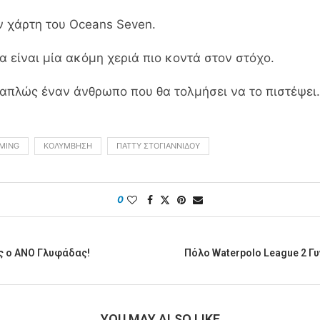
ν χάρτη του Oceans Seven.
α είναι μία ακόμη χεριά πιο κοντά στον στόχο.
ι απλώς έναν άνθρωπο που θα τολμήσει να το πιστέψει.
MING
ΚΟΛΎΜΒΗΣΗ
ΠΆΤΤΥ ΣΤΟΓΙΑΝΝΊΔΟΥ
0
ς ο ΑΝΟ Γλυφάδας!
Πόλο Waterpolo League 2 Γυ
YOU MAY ALSO LIKE