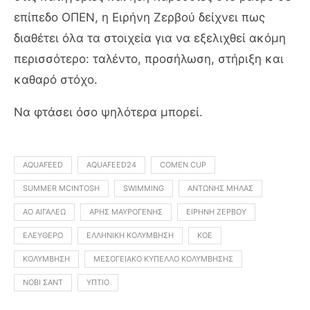
επίπεδο ΟΠΕΝ, η Ειρήνη Ζερβού δείχνει πως
διαθέτει όλα τα στοιχεία για να εξελιχθεί ακόμη
περισσότερο: ταλέντο, προσήλωση, στήριξη και
καθαρό στόχο.
Να φτάσει όσο ψηλότερα μπορεί.
AQUAFEED
AQUAFEED24
COMEN CUP
SUMMER MCINTOSH
SWIMMING
ΑΝΤΏΝΗΣ ΜΉΛΑΣ
ΑΟ ΑΙΓΆΛΕΩ
ΆΡΗΣ ΜΑΥΡΟΓΈΝΗΣ
ΕΙΡΉΝΗ ΖΈΡΒΟΥ
ΕΛΕΎΘΕΡΟ
ΕΛΛΗΝΙΚΉ ΚΟΛΎΜΒΗΣΗ
ΚΟΕ
ΚΟΛΎΜΒΗΣΗ
ΜΕΣΟΓΕΙΑΚΌ ΚΎΠΕΛΛΟ ΚΟΛΎΜΒΗΣΗΣ
ΝΌΒΙ ΣΑΝΤ
ΎΠΤΙΟ