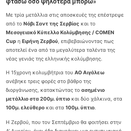
φτάσω όσο ψηλότερα μπορώ»
Με τρία μετάλλια στις αποσκευές της επέστρεψε
από το
Νόβι Σαντ της Σερβίας
και το
Μεσογειακό Κύπελλο Κολύμβησης / COMEN
Cup
η
Ειρήνη Ζερβού
, επιβεβαιώνοντας πως
αποτελεί ένα από τα μεγαλύτερα ταλέντα της
νέας γενιάς της ελληνικής κολύμβησης.
Η 15χρονη κολυμβήτρια του
ΑΟ Αιγάλεω
ανέβηκε τρεις φορές στο βάθρο της
διοργάνωσης, κατακτώντας το
ασημένιο
μετάλλιο στα 200μ. ύπτιο
και δύο χάλκινα, στα
100μ. ελεύθερο
και στα
100μ. ύπτιο
.
Η Ζερβού, που τον Σεπτέμβριο θα φοιτήσει στην
Α’ Λυκείου, έχει ήδη διαγράψει μια εντυπωσιακή