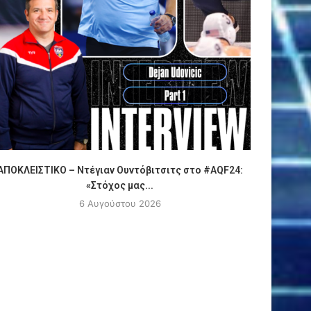
ΑΠΟΚΛΕΙΣΤΙΚΟ – Ντέγιαν Ουντόβιτσιτς στο #AQF24:
Πόλο
«Στόχος μας...
6 Αυγούστου 2026