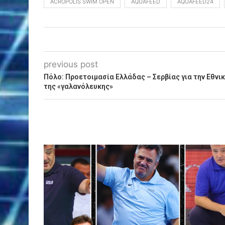
ACROPOLIS SWIM OPEN
AQUAFEED
AQUAFEED24
previous post
Πόλο: Προετοιμασία Ελλάδας – Σερβίας για την Εθνικ
της «γαλανόλευκης»