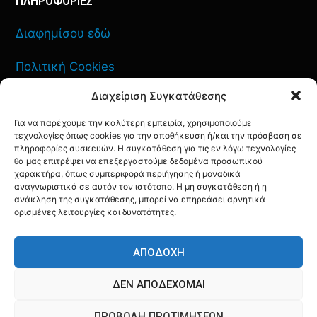
ΠΛΗΡΟΦΟΡΙΕΣ
Διαφημίσου εδώ
Πολιτική Cookies
Διαχείριση Συγκατάθεσης
Όροι Χρήσης
Για να παρέχουμε την καλύτερη εμπειρία, χρησιμοποιούμε
Πολιτική Απορρήτου
τεχνολογίες όπως cookies για την αποθήκευση ή/και την πρόσβαση σε
πληροφορίες συσκευών. Η συγκατάθεση για τις εν λόγω τεχνολογίες
θα μας επιτρέψει να επεξεργαστούμε δεδομένα προσωπικού
χαρακτήρα, όπως συμπεριφορά περιήγησης ή μοναδικά
αναγνωριστικά σε αυτόν τον ιστότοπο. Η μη συγκατάθεση ή η
ανάκληση της συγκατάθεσης, μπορεί να επηρεάσει αρνητικά
ΕΠΙΚΟΙΝΩΝΙΑ
ορισμένες λειτουργίες και δυνατότητες.
FACEBOOK
TWITTER
INSTAGRAM
YOUTUBE
ΑΠΟΔΟΧΉ
ΔΕΝ ΑΠΟΔΈΧΟΜΑΙ
ΠΡΟΒΟΛΉ ΠΡΟΤΙΜΉΣΕΩΝ