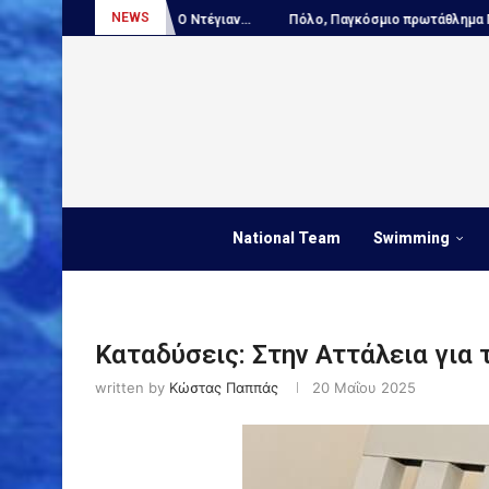
NEWS
ΛΕΙΣΤΙΚΟ – Ο Ντέγιαν...
Πόλο, Παγκόσμιο πρωτάθλημα Παίδων:...
National Team
Swimming
Καταδύσεις: Στην Αττάλεια για
written by
Κώστας Παππάς
20 Μαΐου 2025