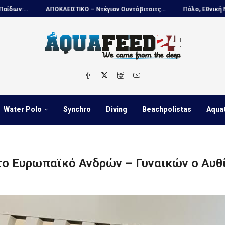
ΑΠΟΚΛΕΙΣΤΙΚΟ – Ντέγιαν Ουντόβιτσιτς...
Πόλο, Εθνική Νέων Ανδρών...
Water Polo
Synchro
Diving
Beachpolistas
Aqua
 το Ευρωπαϊκό Ανδρών – Γυναικών ο Αυθί