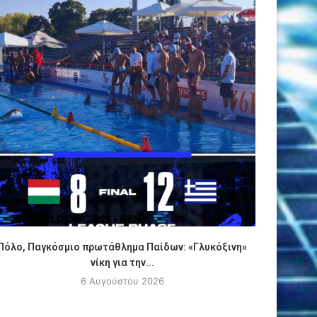
Πόλο, Παγκόσμιο πρωτάθλημα Παίδων: «Γλυκόξινη»
ΑΠΟΚΛΕΙ
νίκη για την...
6 Αυγούστου 2026