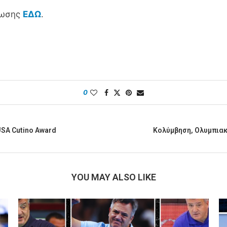
νωσης
ΕΔΩ
.
0
USA Cutino Award
Κολύμβηση, Ολυμπιακ
YOU MAY ALSO LIKE