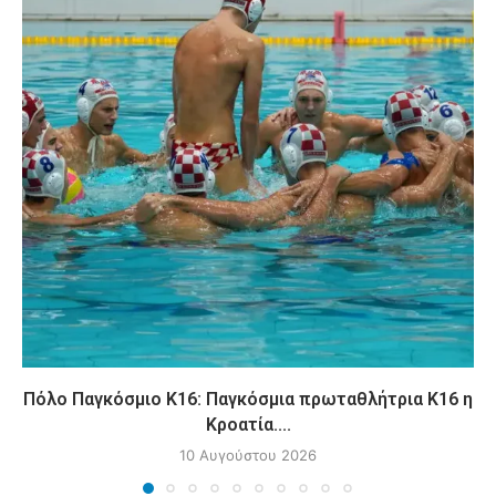
Πόλο Παγκόσμιο Κ16: Παγκόσμια πρωταθλήτρια Κ16 η
Κροατία....
10 Αυγούστου 2026