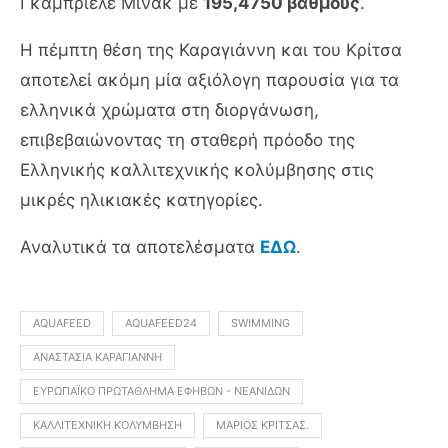
Γκαμπριέλε Μίνακ με
195,4750 βαθμούς
.
Η πέμπτη θέση της Καραγιάννη και του Κρίτσα
αποτελεί ακόμη μία αξιόλογη παρουσία για τα
ελληνικά χρώματα στη διοργάνωση,
επιβεβαιώνοντας τη σταθερή πρόοδο της
Ελληνικής καλλιτεχνικής κολύμβησης στις
μικρές ηλικιακές κατηγορίες.
Αναλυτικά τα αποτελέσματα
ΕΔΩ
.
AQUAFEED
AQUAFEED24
SWIMMING
ΑΝΑΣΤΑΣΊΑ ΚΑΡΑΓΙΆΝΝΗ
ΕΥΡΩΠΑΪΚΌ ΠΡΩΤΆΘΛΗΜΑ ΕΦΉΒΩΝ - ΝΕΑΝΊΔΩΝ
ΚΑΛΛΙΤΕΧΝΙΚΉ ΚΟΛΎΜΒΗΣΗ
ΜΆΡΙΟΣ ΚΡΊΤΣΑΣ.