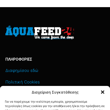
ΠΛΗΡΟΦΟΡΙΕΣ
Διαφημίσου εδώ
Πολιτική Cookies
Διαχείριση Συγκατάθεσης
Όροι Χρήσης
Για να παρέχουμε την καλύτερη εμπειρία, χρησιμοποιούμε
Πολιτική Απορρήτου
τεχνολογίες όπως cookies για την αποθήκευση ή/και την πρόσβαση σε