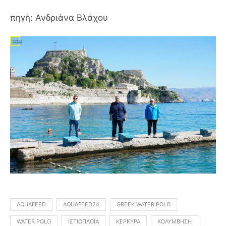
πηγή: Ανδριάνα Βλάχου
AQUAFEED
AQUAFEED24
GREEK WATER POLO
WATER POLO
ΙΣΤΙΟΠΛΟΪ́Α
ΚΈΡΚΥΡΑ
ΚΟΛΎΜΒΗΣΗ