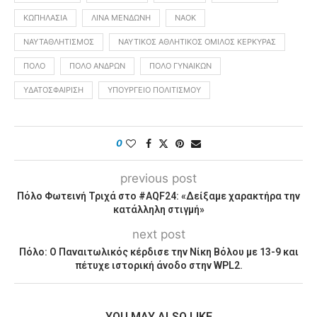
ΚΩΠΗΛΑΣΊΑ
ΛΊΝΑ ΜΕΝΔΏΝΗ
ΝΑΟΚ
ΝΑΥΤΑΘΛΗΤΙΣΜΌΣ
ΝΑΥΤΙΚΌΣ ΑΘΛΗΤΙΚΌΣ ΌΜΙΛΟΣ ΚΈΡΚΥΡΑΣ
ΠΌΛΟ
ΠΌΛΟ ΑΝΔΡΏΝ
ΠΌΛΟ ΓΥΝΑΙΚΏΝ
ΥΔΑΤΟΣΦΑΊΡΙΣΗ
ΥΠΟΥΡΓΕΊΟ ΠΟΛΙΤΙΣΜΟΎ
0
previous post
Πόλο Φωτεινή Τριχά στο #AQF24: «Δείξαμε χαρακτήρα την
κατάλληλη στιγμή»
next post
Πόλο: Ο Παναιτωλικός κέρδισε την Νίκη Βόλου με 13-9 και
πέτυχε ιστορική άνοδο στην WPL2.
YOU MAY ALSO LIKE