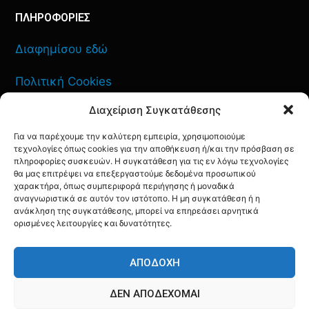
ΠΛΗΡΟΦΟΡΙΕΣ
Διαφημίσου εδώ
Πολιτική Cookies
Διαχείριση Συγκατάθεσης
Όροι Χρήσης
Για να παρέχουμε την καλύτερη εμπειρία, χρησιμοποιούμε
Πολιτική Απορρήτου
τεχνολογίες όπως cookies για την αποθήκευση ή/και την πρόσβαση σε
πληροφορίες συσκευών. Η συγκατάθεση για τις εν λόγω τεχνολογίες
θα μας επιτρέψει να επεξεργαστούμε δεδομένα προσωπικού
χαρακτήρα, όπως συμπεριφορά περιήγησης ή μοναδικά
αναγνωριστικά σε αυτόν τον ιστότοπο. Η μη συγκατάθεση ή η
ΕΠΙΚΟΙΝΩΝΙΑ
ανάκληση της συγκατάθεσης, μπορεί να επηρεάσει αρνητικά
ορισμένες λειτουργίες και δυνατότητες.
FACEBOOK
TWITTER
INSTAGRAM
YOUTUBE
ΑΠΟΔΟΧΉ
ΔΕΝ ΑΠΟΔΈΧΟΜΑΙ