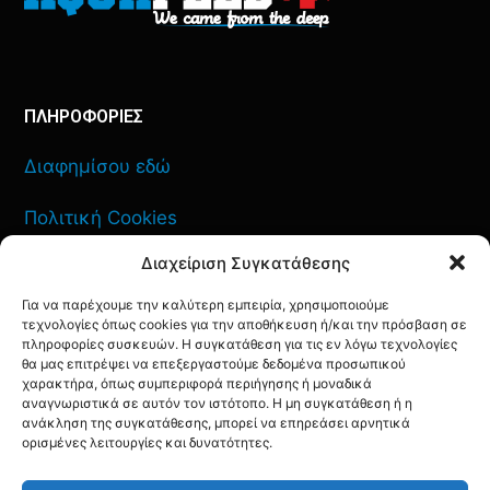
ΠΛΗΡΟΦΟΡΙΕΣ
Διαφημίσου εδώ
Πολιτική Cookies
Διαχείριση Συγκατάθεσης
Όροι Χρήσης
Για να παρέχουμε την καλύτερη εμπειρία, χρησιμοποιούμε
Πολιτική Απορρήτου
τεχνολογίες όπως cookies για την αποθήκευση ή/και την πρόσβαση σε
πληροφορίες συσκευών. Η συγκατάθεση για τις εν λόγω τεχνολογίες
θα μας επιτρέψει να επεξεργαστούμε δεδομένα προσωπικού
χαρακτήρα, όπως συμπεριφορά περιήγησης ή μοναδικά
αναγνωριστικά σε αυτόν τον ιστότοπο. Η μη συγκατάθεση ή η
ανάκληση της συγκατάθεσης, μπορεί να επηρεάσει αρνητικά
ΕΠΙΚΟΙΝΩΝΙΑ
ορισμένες λειτουργίες και δυνατότητες.
FACEBOOK
TWITTER