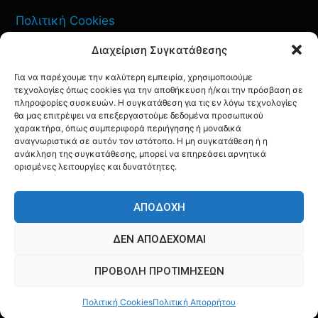
Πολιτική Cookies
Διαχείριση Συγκατάθεσης
Όροι Χρήσης
Για να παρέχουμε την καλύτερη εμπειρία, χρησιμοποιούμε
Πολιτική Απορρήτου
τεχνολογίες όπως cookies για την αποθήκευση ή/και την πρόσβαση σε
πληροφορίες συσκευών. Η συγκατάθεση για τις εν λόγω τεχνολογίες
θα μας επιτρέψει να επεξεργαστούμε δεδομένα προσωπικού
χαρακτήρα, όπως συμπεριφορά περιήγησης ή μοναδικά
αναγνωριστικά σε αυτόν τον ιστότοπο. Η μη συγκατάθεση ή η
ΕΠΙΚΟΙΝΩΝΙΑ
ανάκληση της συγκατάθεσης, μπορεί να επηρεάσει αρνητικά
ορισμένες λειτουργίες και δυνατότητες.
FACEBOOK
TWITTER
INSTAGRAM
YOUTUBE
ΑΠΟΔΟΧΉ
ΔΕΝ ΑΠΟΔΈΧΟΜΑΙ
ΠΡΟΒΟΛΉ ΠΡΟΤΙΜΉΣΕΩΝ
© AQF24 MEDIA
Πολιτική Cookies
Πολιτική Απορρήτου