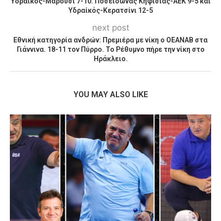
Υδραικός-Μαρούσι 7-10. Ποσειδώνας Κηφισιάς-ΑΕΚ 9-5 και
Υδραίκός-Κερατσίνι 12-5
next post
Εθνική κατηγορία ανδρών: Πρεμιέρα με νίκη ο ΟΕΑΝΑΒ στα
Γιάννινα. 18-11 τον Πύρρο. Το Ρέθυμνο πήρε την νίκη στο
Ηράκλειο.
YOU MAY ALSO LIKE