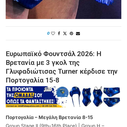
0
Ευρωπαϊκό Φουντσάλ 2026: Η
Βρετανία με 3 γκολ της
Γλυφαδιώτισας Turner κέρδισε την
Πορτογαλία 15-8
Πορτογαλία
–
Μεγάλη Βρετανία
8-15
Group Stage II (9th–16th Place) | Group H –