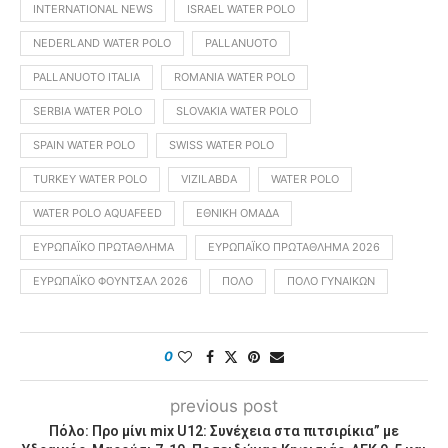
INTERNATIONAL NEWS
ISRAEL WATER POLO
NEDERLAND WATER POLO
PALLANUOTO
PALLANUOTO ITALIA
ROMANIA WATER POLO
SERBIA WATER POLO
SLOVAKIA WATER POLO
SPAIN WATER POLO
SWISS WATER POLO
TURKEY WATER POLO
VIZILABDA
WATER POLO
WATER POLO AQUAFEED
ΕΘΝΙΚΉ ΟΜΆΔΑ
ΕΥΡΩΠΑΪΚΟ ΠΡΩΤΆΘΛΗΜΑ
ΕΥΡΩΠΑΪΚΌ ΠΡΩΤΆΘΛΗΜΑ 2026
ΕΥΡΩΠΑΪΚΌ ΦΟΥΝΤΣΆΛ 2026
ΠΌΛΟ
ΠΌΛΟ ΓΥΝΑΙΚΏΝ
0
previous post
Πόλο: Προ μίνι mix U12: Συνέχεια στα πιτσιρίκια” με