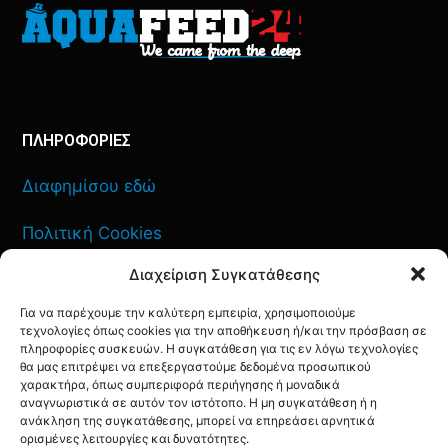
ΠΛΗΡΟΦΟΡΙΕΣ
Διαφημίσου εδώ
Πολιτική Cookies
Διαχείριση Συγκατάθεσης
Όροι Χρήσης
Για να παρέχουμε την καλύτερη εμπειρία, χρησιμοποιούμε
Πολιτική Απορρήτου
τεχνολογίες όπως cookies για την αποθήκευση ή/και την πρόσβαση σε
πληροφορίες συσκευών. Η συγκατάθεση για τις εν λόγω τεχνολογίες
θα μας επιτρέψει να επεξεργαστούμε δεδομένα προσωπικού
χαρακτήρα, όπως συμπεριφορά περιήγησης ή μοναδικά
αναγνωριστικά σε αυτόν τον ιστότοπο. Η μη συγκατάθεση ή η
ΕΠΙΚΟΙΝΩΝΙΑ
ανάκληση της συγκατάθεσης, μπορεί να επηρεάσει αρνητικά
ορισμένες λειτουργίες και δυνατότητες.