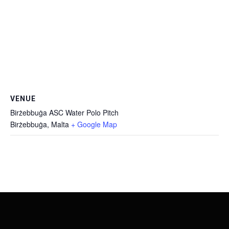
VENUE
Birżebbuġa ASC Water Polo Pitch
Birżebbuġa
,
Malta
+ Google Map