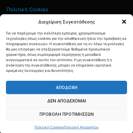
Πολιτική Cookies
Διαχείριση Συγκατάθεσης
Όροι Χρήσης
Για να παρέχουμε την καλύτερη εμπειρία, χρησιμοποιούμε
Πολιτική Απορρήτου
τεχνολογίες όπως cookies για την αποθήκευση ή/και την πρόσβαση σε
πληροφορίες συσκευών. Η συγκατάθεση για τις εν λόγω τεχνολογίες
θα μας επιτρέψει να επεξεργαστούμε δεδομένα προσωπικού
χαρακτήρα, όπως συμπεριφορά περιήγησης ή μοναδικά
αναγνωριστικά σε αυτόν τον ιστότοπο. Η μη συγκατάθεση ή η
ανάκληση της συγκατάθεσης, μπορεί να επηρεάσει αρνητικά
ΕΠΙΚΟΙΝΩΝΙΑ
ορισμένες λειτουργίες και δυνατότητες.
FACEBOOK
TWITTER
INSTAGRAM
YOUTUBE
ΑΠΟΔΟΧΉ
ΔΕΝ ΑΠΟΔΈΧΟΜΑΙ
ΠΡΟΒΟΛΉ ΠΡΟΤΙΜΉΣΕΩΝ
© AQF24 MEDIA
Πολιτική Cookies
Πολιτική Απορρήτου