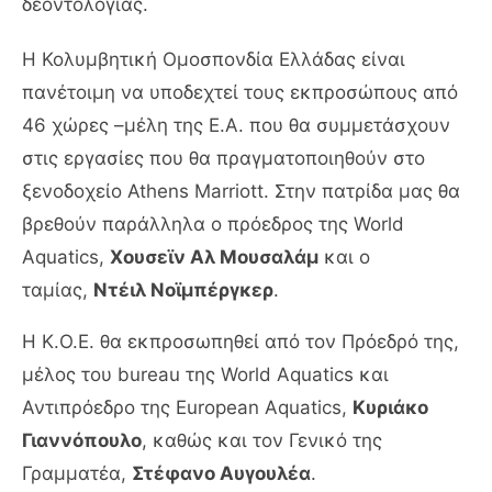
δεοντολογίας.
Η Κολυμβητική Ομοσπονδία Ελλάδας είναι
πανέτοιμη να υποδεχτεί τους εκπροσώπους από
46 χώρες –μέλη της E.A. που θα συμμετάσχουν
στις εργασίες που θα πραγματοποιηθούν στο
ξενοδοχείο Athens Marriott. Στην πατρίδα μας θα
βρεθούν παράλληλα ο πρόεδρος της World
Aquatics,
Χουσεϊν Αλ Μουσαλάμ
και ο
ταμίας,
Ντέιλ Νοϊμπέργκερ
.
Η Κ.Ο.Ε. θα εκπροσωπηθεί από τον Πρόεδρό της,
μέλος του bureau της World Aquatics και
Αντιπρόεδρο της European Aquatics,
Κυριάκο
Γιαννόπουλο
, καθώς και τον Γενικό της
Γραμματέα,
Στέφανο Αυγουλέα
.