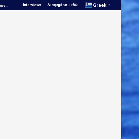
Greek
Interviews
Διαφημίσου εδώ
, Νίκος Κουτουβάκης στο...
Πόλο, Ευρωπαϊκό Πρωτάθλημα Νέων...
▼