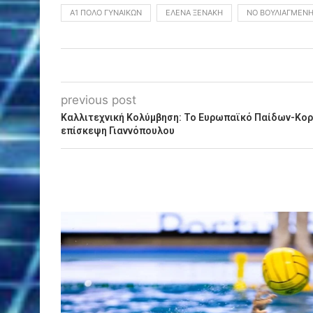
Α1 ΠΌΛΟ ΓΥΝΑΙΚΏΝ
ΈΛΕΝΑ ΞΕΝΆΚΗ
ΝΟ ΒΟΥΛΙΑΓΜΈΝ
previous post
Καλλιτεχνική Κολύμβηση: Το Ευρωπαϊκό Παίδων-Κο
επίσκεψη Γιαννόπουλου