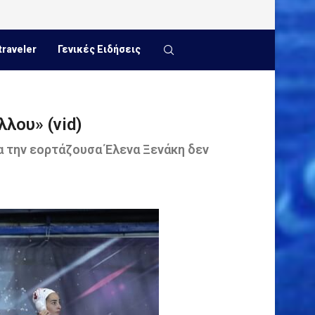
traveler
Γενικές Ειδήσεις
λου» (vid)
α την εορτάζουσα Έλενα Ξενάκη δεν