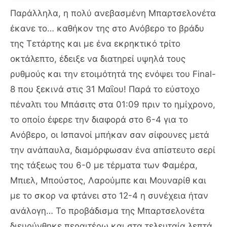
Παράλληλα, η πολύ ανεβασμένη Μπαρτσελονέτα
έκανε το… καθήκον της στο Ανόβερο το βράδυ
της Τετάρτης και με ένα εκρηκτικό τρίτο
οκτάλεπτο, έδειξε να διατηρεί υψηλά τους
ρυθμούς και την ετοιμότητά της ενόψει του Final-
8 που ξεκινά στις 31 Μαΐου! Παρά το εύστοχο
πέναλτι του Μπάσιτς στα 01:09 πριν το ημίχρονο,
το οποίο έφερε την διαφορά στο 6-4 για το
Ανόβερο, οι Ισπανοί μπήκαν σαν σίφουνες μετά
την ανάπαυλα, διαμόρφωσαν ένα απίστευτο σερί
της τάξεως του 6-0 με τέρματα των Φαμέρα,
Μπιελ, Μπούστος, Λαρούμπε και Μουναρίθ και
με το σκορ να φτάνει στο 12-4 η συνέχεια ήταν
ανάλογη… Το προβάδισμα της Μπαρτσελονέτα
διευρύνθηκε περαιτέρω και στα τελευταία λεπτά,