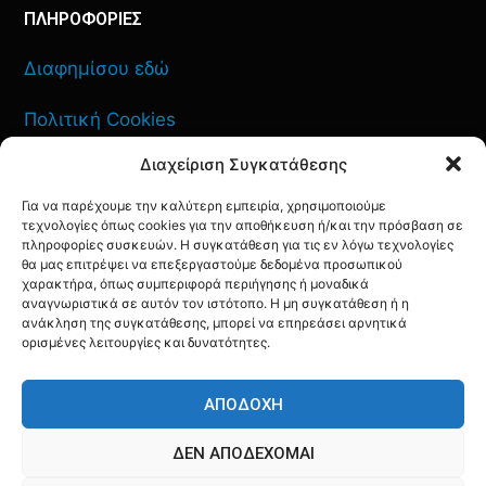
ΠΛΗΡΟΦΟΡΙΕΣ
Διαφημίσου εδώ
Πολιτική Cookies
Διαχείριση Συγκατάθεσης
Όροι Χρήσης
Για να παρέχουμε την καλύτερη εμπειρία, χρησιμοποιούμε
Πολιτική Απορρήτου
τεχνολογίες όπως cookies για την αποθήκευση ή/και την πρόσβαση σε
πληροφορίες συσκευών. Η συγκατάθεση για τις εν λόγω τεχνολογίες
θα μας επιτρέψει να επεξεργαστούμε δεδομένα προσωπικού
χαρακτήρα, όπως συμπεριφορά περιήγησης ή μοναδικά
αναγνωριστικά σε αυτόν τον ιστότοπο. Η μη συγκατάθεση ή η
ΕΠΙΚΟΙΝΩΝΙΑ
ανάκληση της συγκατάθεσης, μπορεί να επηρεάσει αρνητικά
ορισμένες λειτουργίες και δυνατότητες.
FACEBOOK
TWITTER
INSTAGRAM
YOUTUBE
ΑΠΟΔΟΧΉ
ΔΕΝ ΑΠΟΔΈΧΟΜΑΙ