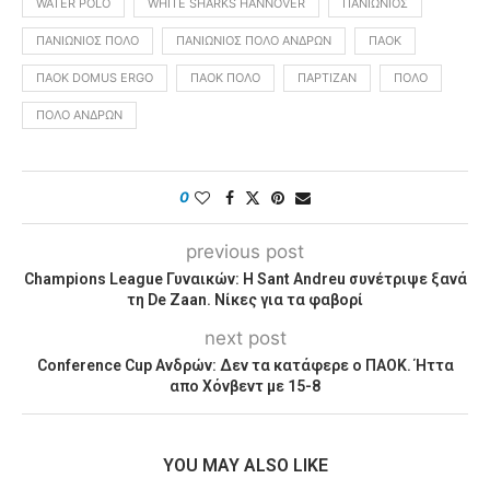
WATER POLO
WHITE SHARKS HANNOVER
ΠΑΝΙΏΝΙΟΣ
ΠΑΝΙΏΝΙΟΣ ΠΌΛΟ
ΠΑΝΙΏΝΙΟΣ ΠΌΛΟ ΑΝΔΡΏΝ
ΠΑΟΚ
ΠΑΟΚ DOMUS ERGO
ΠΑΟΚ ΠΌΛΟ
ΠΑΡΤΙΖΆΝ
ΠΌΛΟ
ΠΌΛΟ ΑΝΔΡΏΝ
0
previous post
Champions League Γυναικών: Η Sant Andreu συνέτριψε ξανά
τη De Zaan. Νίκες για τα φαβορί
next post
Conference Cup Ανδρών: Δεν τα κατάφερε ο ΠΑΟΚ. Ήττα
απο Χόνβεντ με 15-8
YOU MAY ALSO LIKE