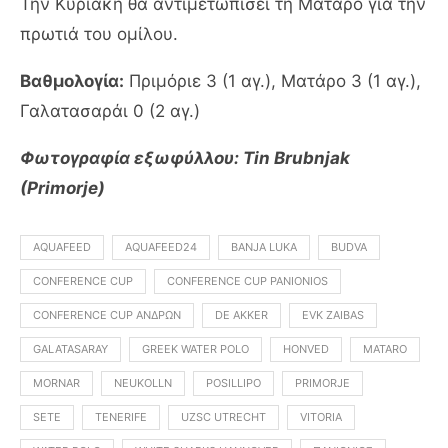
Την Κυριακή θα αντιμετωπίσει τη Ματάρο για την
πρωτιά του ομίλου.
Βαθμολογία:
Πριμόριε 3 (1 αγ.), Ματάρο 3 (1 αγ.),
Γαλατασαράι 0 (2 αγ.)
Φωτογραφία εξωφύλλου: Tin Brubnjak
(Primorje)
AQUAFEED
AQUAFEED24
BANJA LUKA
BUDVA
CONFERENCE CUP
CONFERENCE CUP PANIONIOS
CONFERENCE CUP ΑΝΔΡΏΝ
DE AKKER
EVK ZAIBAS
GALATASARAY
GREEK WATER POLO
HONVED
MATARO
MORNAR
NEUKOLLN
POSILLIPO
PRIMORJE
SETE
TENERIFE
UZSC UTRECHT
VITORIA