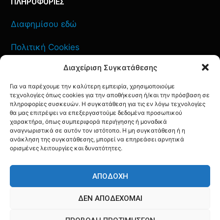
ΠΛΗΡΟΦΟΡΙΕΣ
Διαφημίσου εδώ
Πολιτική Cookies
Διαχείριση Συγκατάθεσης
Όροι Χρήσης
Για να παρέχουμε την καλύτερη εμπειρία, χρησιμοποιούμε
Πολιτική Απορρήτου
τεχνολογίες όπως cookies για την αποθήκευση ή/και την πρόσβαση σε
πληροφορίες συσκευών. Η συγκατάθεση για τις εν λόγω τεχνολογίες
θα μας επιτρέψει να επεξεργαστούμε δεδομένα προσωπικού
χαρακτήρα, όπως συμπεριφορά περιήγησης ή μοναδικά
αναγνωριστικά σε αυτόν τον ιστότοπο. Η μη συγκατάθεση ή η
ΕΠΙΚΟΙΝΩΝΙΑ
ανάκληση της συγκατάθεσης, μπορεί να επηρεάσει αρνητικά
ορισμένες λειτουργίες και δυνατότητες.
FACEBOOK
TWITTER
INSTAGRAM
YOUTUBE
ΑΠΟΔΟΧΉ
ΔΕΝ ΑΠΟΔΈΧΟΜΑΙ