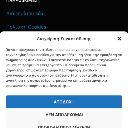
ΠΛΗΡΟΦΟΡΙΕΣ
Διαφημίσου εδώ
Πολιτική Cookies
Διαχείριση Συγκατάθεσης
Όροι Χρήσης
Για να παρέχουμε την καλύτερη εμπειρία, χρησιμοποιούμε
Πολιτική Απορρήτου
τεχνολογίες όπως cookies για την αποθήκευση ή/και την πρόσβαση σε
πληροφορίες συσκευών. Η συγκατάθεση για τις εν λόγω τεχνολογίες
θα μας επιτρέψει να επεξεργαστούμε δεδομένα προσωπικού
χαρακτήρα, όπως συμπεριφορά περιήγησης ή μοναδικά
αναγνωριστικά σε αυτόν τον ιστότοπο. Η μη συγκατάθεση ή η
ανάκληση της συγκατάθεσης, μπορεί να επηρεάσει αρνητικά
ΕΠΙΚΟΙΝΩΝΙΑ
ορισμένες λειτουργίες και δυνατότητες.
FACEBOOK
TWITTER
INSTAGRAM
YOUTUBE
ΑΠΟΔΟΧΉ
ΔΕΝ ΑΠΟΔΈΧΟΜΑΙ
ΠΡΟΒΟΛΉ ΠΡΟΤΙΜΉΣΕΩΝ