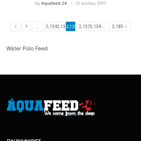
by
Aquafeed 24
12 Ιουλίου 2017
…
2,136
…
1
2,134
2,135
2,137
2,138
2,185
Water Polo Feed