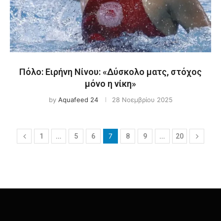
Πόλο: Ειρήνη Νίνου: «Δύσκολο ματς, στόχος
μόνο η νίκη»
by
Aquafeed 24
28 Νοεμβρίου 2025
…
7
…
1
5
6
8
9
20