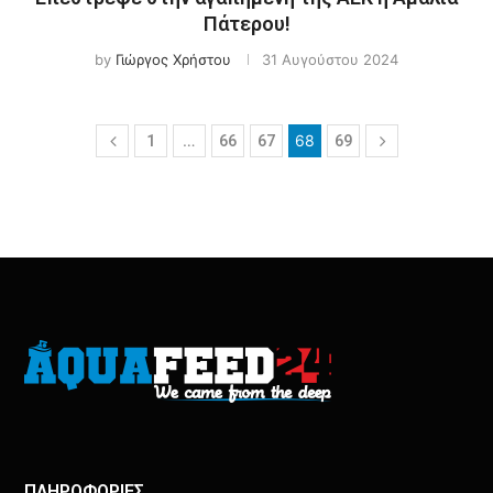
Πάτερου!
by
Γιώργος Χρήστου
31 Αυγούστου 2024
…
68
1
66
67
69
ΠΛΗΡΟΦΟΡΙΕΣ