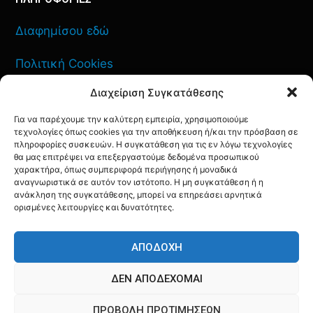
Διαφημίσου εδώ
Πολιτική Cookies
Διαχείριση Συγκατάθεσης
Όροι Χρήσης
Για να παρέχουμε την καλύτερη εμπειρία, χρησιμοποιούμε
Πολιτική Απορρήτου
τεχνολογίες όπως cookies για την αποθήκευση ή/και την πρόσβαση σε
πληροφορίες συσκευών. Η συγκατάθεση για τις εν λόγω τεχνολογίες
θα μας επιτρέψει να επεξεργαστούμε δεδομένα προσωπικού
χαρακτήρα, όπως συμπεριφορά περιήγησης ή μοναδικά
αναγνωριστικά σε αυτόν τον ιστότοπο. Η μη συγκατάθεση ή η
ανάκληση της συγκατάθεσης, μπορεί να επηρεάσει αρνητικά
ΕΠΙΚΟΙΝΩΝΙΑ
ορισμένες λειτουργίες και δυνατότητες.
FACEBOOK
TWITTER
INSTAGRAM
YOUTUBE
ΑΠΟΔΟΧΉ
ΔΕΝ ΑΠΟΔΈΧΟΜΑΙ
ΠΡΟΒΟΛΉ ΠΡΟΤΙΜΉΣΕΩΝ