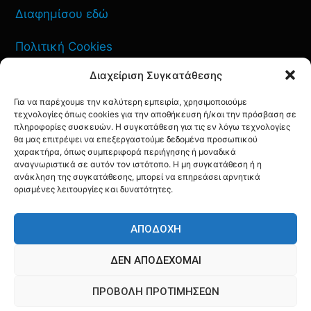
Διαφημίσου εδώ
Πολιτική Cookies
Διαχείριση Συγκατάθεσης
Όροι Χρήσης
Για να παρέχουμε την καλύτερη εμπειρία, χρησιμοποιούμε
Πολιτική Απορρήτου
τεχνολογίες όπως cookies για την αποθήκευση ή/και την πρόσβαση σε
πληροφορίες συσκευών. Η συγκατάθεση για τις εν λόγω τεχνολογίες
θα μας επιτρέψει να επεξεργαστούμε δεδομένα προσωπικού
χαρακτήρα, όπως συμπεριφορά περιήγησης ή μοναδικά
αναγνωριστικά σε αυτόν τον ιστότοπο. Η μη συγκατάθεση ή η
ανάκληση της συγκατάθεσης, μπορεί να επηρεάσει αρνητικά
ΕΠΙΚΟΙΝΩΝΙΑ
ορισμένες λειτουργίες και δυνατότητες.
FACEBOOK
TWITTER
INSTAGRAM
YOUTUBE
ΑΠΟΔΟΧΉ
ΔΕΝ ΑΠΟΔΈΧΟΜΑΙ
ΠΡΟΒΟΛΉ ΠΡΟΤΙΜΉΣΕΩΝ
© AQF24 MEDIA