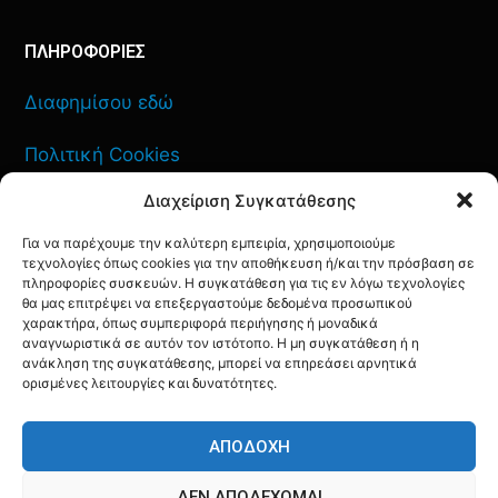
ΠΛΗΡΟΦΟΡΙΕΣ
Διαφημίσου εδώ
Πολιτική Cookies
Διαχείριση Συγκατάθεσης
Όροι Χρήσης
Για να παρέχουμε την καλύτερη εμπειρία, χρησιμοποιούμε
Πολιτική Απορρήτου
τεχνολογίες όπως cookies για την αποθήκευση ή/και την πρόσβαση σε
πληροφορίες συσκευών. Η συγκατάθεση για τις εν λόγω τεχνολογίες
θα μας επιτρέψει να επεξεργαστούμε δεδομένα προσωπικού
χαρακτήρα, όπως συμπεριφορά περιήγησης ή μοναδικά
αναγνωριστικά σε αυτόν τον ιστότοπο. Η μη συγκατάθεση ή η
ανάκληση της συγκατάθεσης, μπορεί να επηρεάσει αρνητικά
ΕΠΙΚΟΙΝΩΝΙΑ
ορισμένες λειτουργίες και δυνατότητες.
FACEBOOK
TWITTER
INSTAGRAM
YOUTUBE
ΑΠΟΔΟΧΉ
ΔΕΝ ΑΠΟΔΈΧΟΜΑΙ