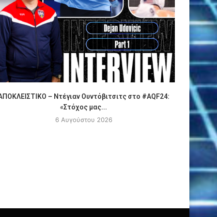
ΑΠΟΚΛΕΙΣΤΙΚΟ – Ντέγιαν Ουντόβιτσιτς στο #AQF24:
Πόλο
«Στόχος μας...
6 Αυγούστου 2026