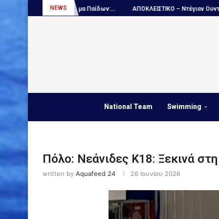
NEWS
ημα Παίδων:...
ΑΠΟΚΛΕΙΣΤΙΚΟ – Ντέγιαν Ουντόβιτσιτς...
Πόλο, Ε
National Team
Swimming
Πόλο: Νεάνιδες Κ18: Ξεκινά στ
written by
Aquafeed 24
26 Ιουνίου 2026