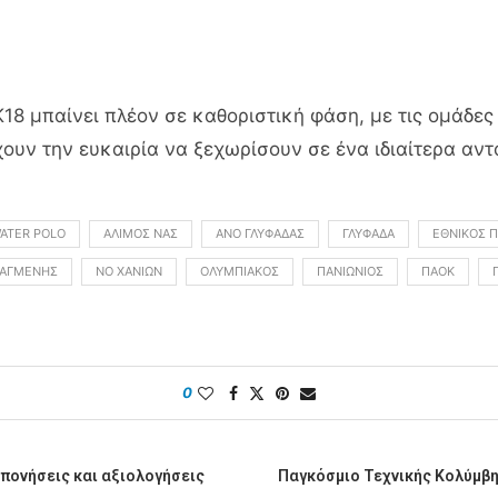
8 μπαίνει πλέον σε καθοριστική φάση, με τις ομάδες 
χουν την ευκαιρία να ξεχωρίσουν σε ένα ιδιαίτερα αν
ATER POLO
ΑΛΙΜΟΣ ΝΑΣ
ΑΝΟ ΓΛΥΦΆΔΑΣ
ΓΛΥΦΆΔΑ
ΕΘΝΙΚΌΣ Π
ΙΑΓΜΈΝΗΣ
ΝΟ ΧΑΝΊΩΝ
ΟΛΥΜΠΙΑΚΌΣ
ΠΑΝΙΏΝΙΟΣ
ΠΑΟΚ
0
πονήσεις και αξιολογήσεις
Παγκόσμιο Τεχνικής Κολύμβησ