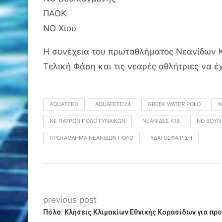
ΠΑΟΚ
ΝΟ Χίου
Η συνέχεια του πρωταθλήματος Νεανίδων Κ1
Τελική Φάση και τις νεαρές αθλήτριες να έ
AQUAFEED
AQUAFEED24
GREEK WATER POLO
W
ΝΕ ΠΑΤΡΏΝ ΠΌΛΟ ΓΥΝΑΙΚΏΝ
ΝΕΆΝΙΔΕΣ Κ18
ΝΟ ΒΟΥΛ
ΠΡΩΤΆΘΛΗΜΑ ΝΕΑΝΊΔΩΝ ΠΌΛΟ
ΥΔΑΤΟΣΦΑΊΡΙΣΗ
previous post
Πόλο: Κλήσεις Κλιμακίων Εθνικής Κορασίδων για προ