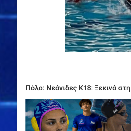
Πόλο: Νεάνιδες Κ18: Ξεκινά στ