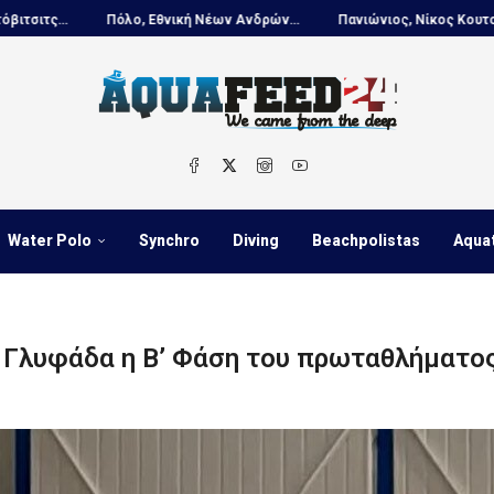
θνική Νέων Ανδρών...
Πανιώνιος, Νίκος Κουτουβάκης στο...
Πόλο
Water Polo
Synchro
Diving
Beachpolistas
Aqua
η Γλυφάδα η Β’ Φάση του πρωταθλήματο