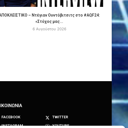
ΑΠΟΚΛΕΙΣΤΙΚΟ – Ντέγιαν Ουντόβιτσιτς στο #AQF24:
Πόλο
«Στόχος μας...
6 Αυγούστου 2026
ΙΚΟΙΝΩΝΙΑ
FACEBOOK
TWITTER
INSTAGRAM
YOUTUBE