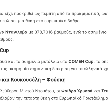
ρια είχε προκριθεί ως πέμπτη από τα προκριματικά, ω
φαλίσει μία θέση στο ευρωπαϊκό βάθρο.
να Ντανίλοβα
με 378,7016 βαθμούς, ενώ το ασημένιο
αθμούς.
 Cup
άδα και το ασημένιο μετάλλιο στο
COMEN Cup
, το ο
ας ακόμη μία σημαντική διάκριση για τα ελληνικά χ
ύ και Κουκουσέλη – Φούσκη
Ελεύθερου Μικτού Ντουέτου, οι
Φαίδρα Χρυσού
και
Στ
τέλαβαν την τέταρτη θέση στο Ευρωπαϊκό Πρωτάθλημ